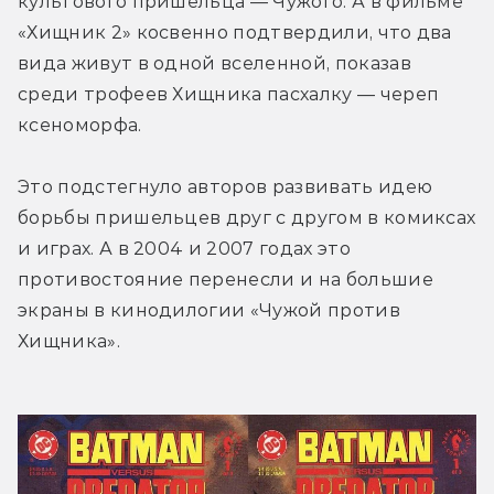
культового пришельца — Чужого. А в фильме 
«Хищник 2» косвенно подтвердили, что два 
вида живут в одной вселенной, показав 
среди трофеев Хищника пасхалку — череп 
ксеноморфа.
Это подстегнуло авторов развивать идею 
борьбы пришельцев друг с другом в комиксах 
и играх. А в 2004 и 2007 годах это 
противостояние перенесли и на большие 
экраны в кинодилогии «Чужой против 
Хищника».