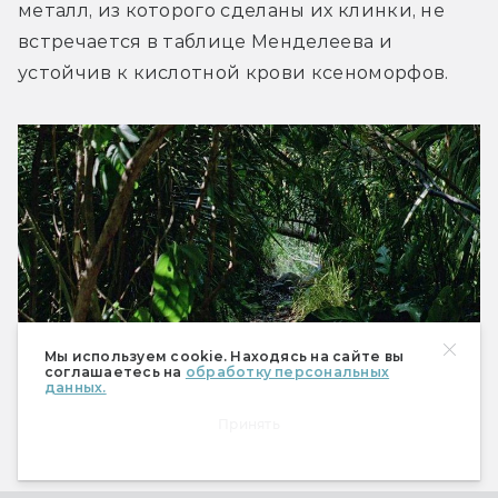
металл, из которого сделаны их клинки, не 
встречается в таблице Менделеева и 
устойчив к кислотной крови ксеноморфов.
Мы используем cookie. Находясь на сайте вы
соглашаетесь на
обработку персональных
данных.
На этой картинке спрятались пять Хищников.
Слабо найти всех? Подсказка: один уже у вас
Принять
за спиной