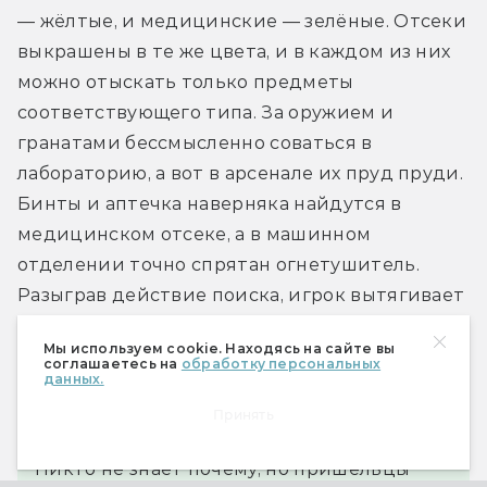
— жёлтые, и медицинские — зелёные. Отсеки 
выкрашены в те же цвета, и в каждом из них 
можно отыскать только предметы 
соответствующего типа. За оружием и 
гранатами бессмысленно соваться в 
лабораторию, а вот в арсенале их пруд пруди. 
Бинты и аптечка наверняка найдутся в 
медицинском отсеке, а в машинном 
отделении точно спрятан огнетушитель. 
Разыграв действие поиска, игрок вытягивает 
две карты из колоды предметов 
Мы используем cookie. Находясь на сайте вы
подходящего цвета: одну из них оставляет 
соглашаетесь на
обработку персональных
данных.
себе, другую подкладывает под низ стопки.
Принять
Никто не знает почему, но пришельцы