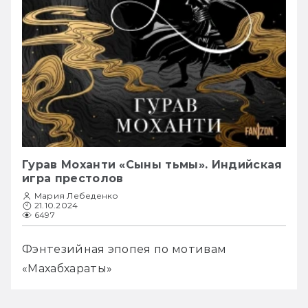
Гурав Моханти «Сыны тьмы». Индийская
игра престолов
Мария Лебеденко
21.10.2024
6497
Фэнтезийная эпопея по мотивам 
«Махабхараты»