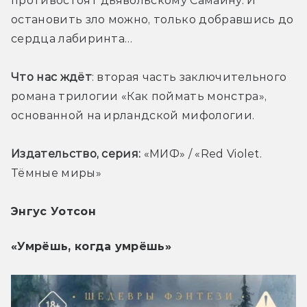
противостоят дьявольскому Самайну. И 
остановить зло можно, только добравшись до 
сердца лабиринта…
Что нас ждёт
: вторая часть заключительного 
романа трилогии «Как поймать монстра», 
основанной на ирландской мифологии.
Издательство, серия:
 «МИФ» / «Red Violet. 
Тёмные миры»
Энгус Уотсон
«Умрёшь, когда умрёшь»