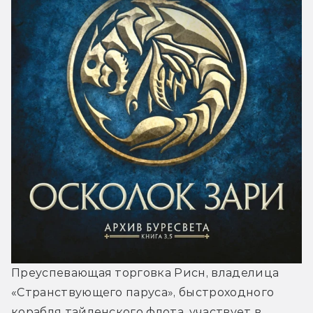
Преуспевающая торговка Рисн, владелица 
«Странствующего паруса», быстроходного 
корабля тайленского флота, участвует в 