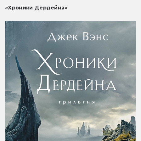
«Хроники Дердейна»