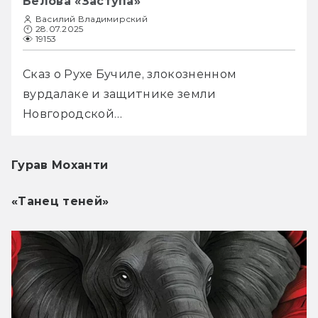
Белова «Заступа»
Василий Владимирский
28.07.2025
19153
Сказ о Рухе Бучиле, злокозненном 
вурдалаке и защитнике земли 
Новгородской…
Гурав Моханти
«Танец теней»