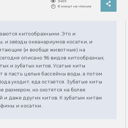
3499
8 минут на чтение
аются китообразными. Это и 
и звёзды океанариумов косатки, и 
тающие (и вообще животные) на 
 сегодня описано 96 видов китообразных, 
ых и зубатых китов. Усатые киты 
 в пасть целые бассейны воды, а потом 
ода уходит, еда остаётся. Зубатые киты 
размером, но охотятся на более 
 и даже других китов. К зубатым китам 
ьфины и косатки.