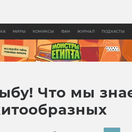
оздавались «Страшилы»:
«Одиссея» Нолана: что эт
, без которого не было
фильм сделал с Гомером и
ластелина колец»
Древней Грецией
УКА
МИРЫ
КОМИКСЫ
ФАН
ЖУРНАЛ
ПОДКАСТЫ
ыбу! Что мы зна
китообразных