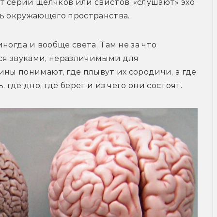
 серии щелчков или свистов, «слушают» эхо 
ль окружающего пространства.
ногда и вообще света. Там не за что 
тся звуками, неразличимыми для 
ны понимают, где плывут их сородичи, а где 
 где дно, где берег и из чего они состоят.