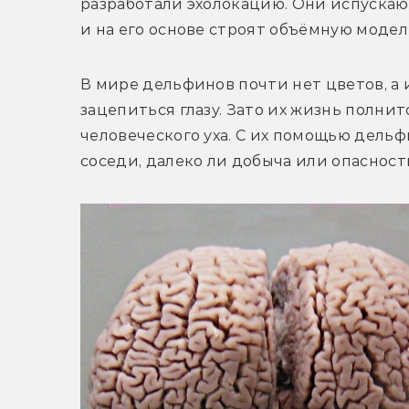
разработали эхолокацию. Они испускают
и на его основе строят объёмную моде
В мире дельфинов почти нет цветов, а и
зацепиться глазу. Зато их жизнь полни
человеческого уха. С их помощью дельфи
соседи, далеко ли добыча или опасность,