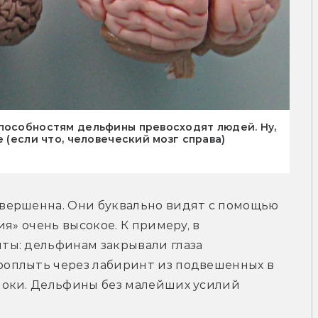
способностям дельфины превосходят людей. Ну,
 (если что, человеческий мозг справа)
вершенна. Они буквально видят с помощью 
я» очень высокое. К примеру, в 
ы: дельфинам закрывали глаза 
оплыть через лабиринт из подвешенных в 
оки. Дельфины без малейших усилий 