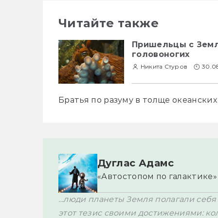
Читайте также
Пришельцы с Земл
головоногих
Никита Стуров
30.0
Братья по разуму в толще океанских
Дуглас Адамс
«Автостопом по галактике»
…люди планеты Земля полагали себя 
этот тезис своими достижениями: коле