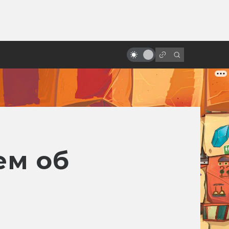
от
«Навсикая из Долины Ветров»:
как родилась легенда Миядзаки
ем об