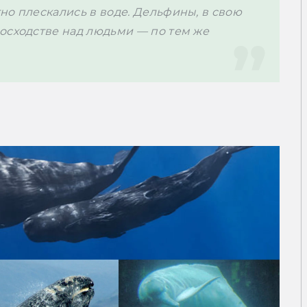
о плескались в воде. Дельфины, в свою 
осходстве над людьми — по тем же 