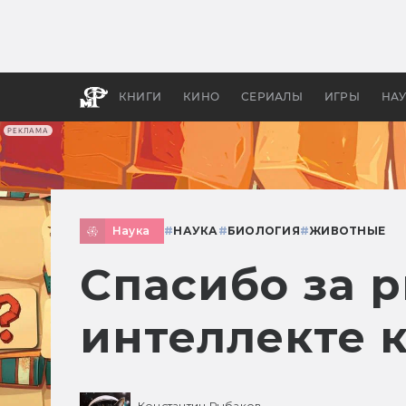
Как с
фильм
бы «В
КНИГИ
КИНО
СЕРИАЛЫ
ИГРЫ
НА
РЕКЛАМА
Наука
#
НАУКА
#
БИОЛОГИЯ
#
ЖИВОТНЫЕ
Спасибо за р
интеллекте 
Константин Рыбаков