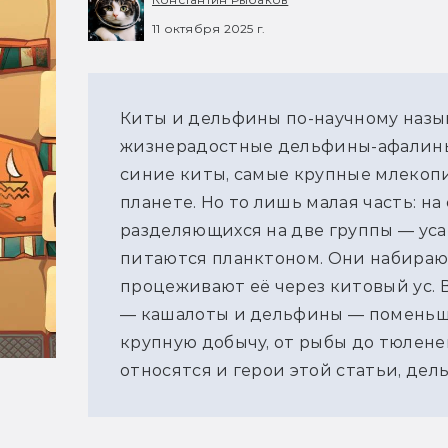
11 октября 2025 г.
Киты и дельфины по-научному назыв
жизнерадостные дельфины-афалины, 
синие киты, самые крупные млекопи
планете. Но то лишь малая часть: на
разделяющихся на две группы — усат
питаются планктоном. Они набирают
процеживают её через китовый ус. В
— кашалоты и дельфины — поменьше 
крупную добычу, от рыбы до тюленей
относятся и герои этой статьи, дел