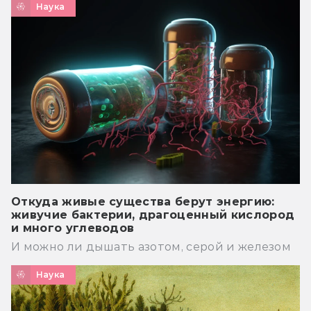
Наука
Откуда живые существа берут энергию:
живучие бактерии, драгоценный кислород
и много углеводов
И можно ли дышать азотом, серой и железом
Наука