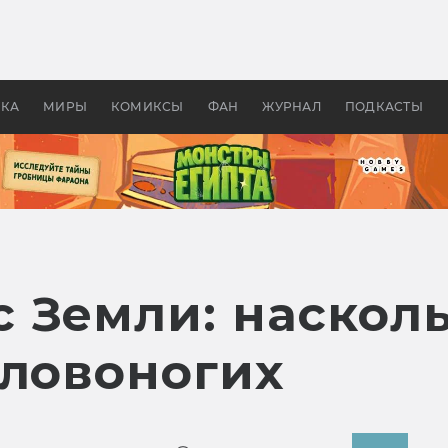
 фильмы смотреть в
Как создавались «Страшил
те 2026? В мире —
фильм, без которого не б
липсис, в России —
бы «Властелина колец»
ие комедии
УКА
МИРЫ
КОМИКСЫ
ФАН
ЖУРНАЛ
ПОДКАСТЫ
 Земли: насколь
оловоногих