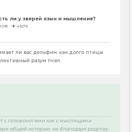
сть ли у зверей язык и мышление?
.2018
46276
имает ли вас дельфин, как долго птицы 
ллективный разум пчёл.
т с головоногими как с мыслящими 
ря общей истории, не благодаря родству, 