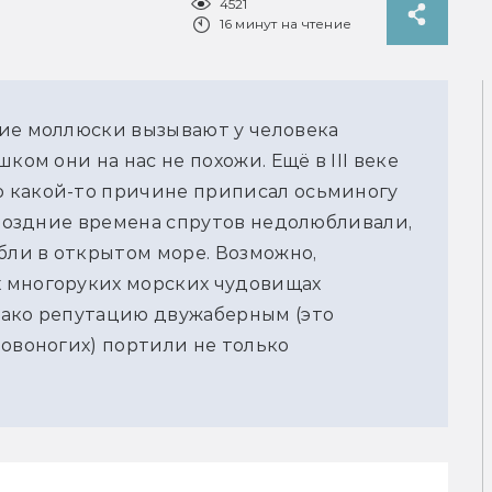
4521
16 минут на чтение
ие моллюски вызывают у человека 
ом они на нас не похожи. Ещё в III веке 
 какой-то причине приписал осьминогу 
 поздние времена спрутов недолюбливали, 
бли в открытом море. Возможно, 
 многоруких морских чудовищах 
ако репутацию двужаберным (это 
овоногих) портили не только 