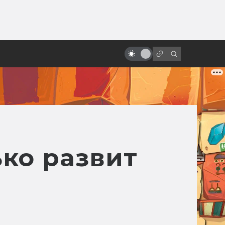
ы»:
ыло
«Робокоп»: как родился и умер
робот-полицейский
ко развит