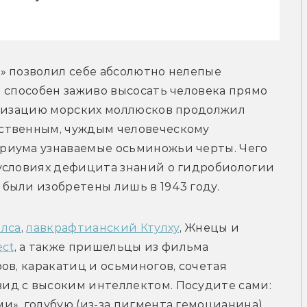
» позволил себе абсолютно нелепые 
 способен заживо высосать человека прямо 
через присоски. В начале XX века демонизацию морских моллюсков продолжил 
ственным, чуждым человеческому 
риума узнаваемые осьминожьи черты. Чего 
условиях дефицита знаний о гидробиологии 
были изобретены лишь в 1943 году.
ллса
, 
лавкрафтианский Ктулху
, Жнецы и 
ect
, а также пришельцы из фильма 
ов, каракатиц и осьминогов, сочетая 
д с высоким интеллектом. Посудите сами: 
», голубую (из-за пигмента гемоцианина) 