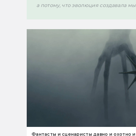
а потому, что эволюция создавала м
Фантасты и сценаристы давно и охотно и