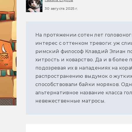
30 августа 2025 г.
На протяжении сотен лет головоног
интерес с оттенком тревоги: уж слишк
римский философ Клавдий Элиан по
хитрость и коварство. Да и в более
подозревая их в нападениях на кора
распространению выдумок о жутких
способствовали байки моряков. Одн
альтернативное название класса гол
невежественные матросы.