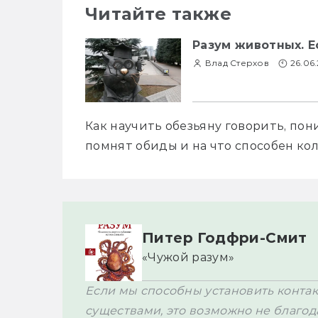
Читайте также
Разум животных. Е
Влад Стерхов
26.06
Как научить обезьяну говорить, пон
помнят обиды и на что способен ко
Питер Годфри-Смит
«Чужой разум»
Если мы способны установить контак
существами, это возможно не благода