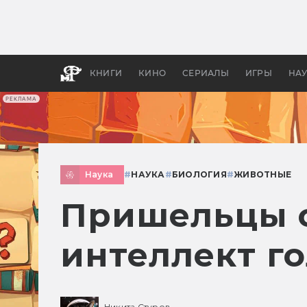
Какие
авгус
апока
детск
КНИГИ
КИНО
СЕРИАЛЫ
ИГРЫ
НА
РЕКЛАМА
Наука
#
НАУКА
#
БИОЛОГИЯ
#
ЖИВОТНЫЕ
Пришельцы с
интеллект г
Никита Стуров