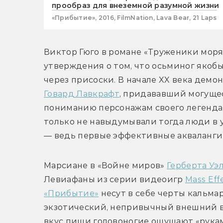
прообраз для внеземной разумной жизни
«Прибытие», 2016, FilmNation, Lava Bear, 21 Laps
Виктор Гюго в романе «Труженики моря
утверждения о том, что осьминог якобы
Говард Лавкрафт
, придававший могуще
пониманию персонажам своего легенда
только не навыдумывали тогда люди в 
— ведь первые эффективные акваланги 
Марсиане в «Войне миров» 
Герберта Уэ
Левиафаны из серии видеоигр 
Mass Eff
«Прибытие»
 несут в себе черты кальмар
экзотический, непривычный внешний ви
вкус пищи головоногие ощущают «руками