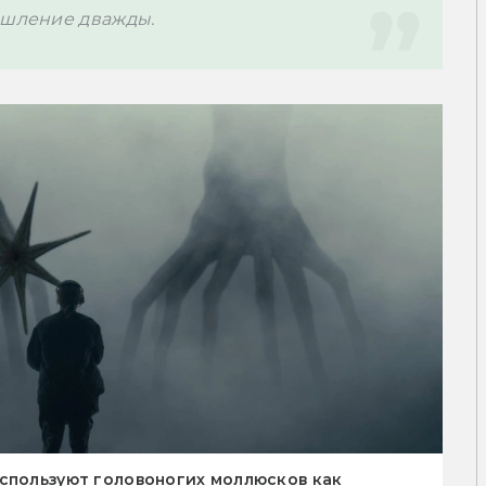
ышление дважды.
спользуют головоногих моллюсков как