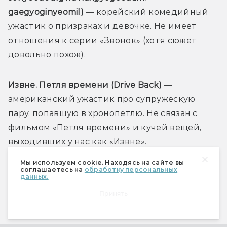
gaegyoginyeomil)
 — корейский комедийный 
ужастик о призраках и девочке. Не имеет 
отношения к серии «Звонок» (хотя сюжет 
довольно похож).
Извне. Петля времени (Drive Back)
 — 
американский ужастик про супружескую 
пару, попавшую в хронопетлю. Не связан с 
фильмом «Петля времени» и кучей вещей, 
выходивших у нас как «Извне».
Мы используем cookie. Находясь на сайте вы
соглашаетесь на
обработку персональных
Проклятие Золушки: Кровь на туфельке 
данных.
(
Cinderella's Curse) 
— очень, очень кровавая 
Принять
хоррор-антисказка про персонажа детских 
мультиков, на сей раз мстительную Золушку. 