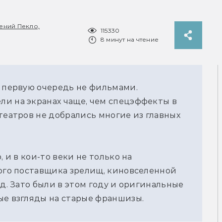
ений Пекло,
115330
8 минут на чтение
 первую очередь не фильмами. 
и на экранах чаще, чем спецэффекты в 
театров не добрались многие из главных 
 и в кои-то веки не только на 
ого поставщика зрелищ, киновселенной 
д. Зато были в этом году и оригинальные 
ые взгляды на старые франшизы.