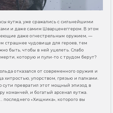
сы яутжа, уже сражались с сильнейшими 
ми и даже самим Шварценеггером. В этом 
деющие даже огнестрельным оружием, — 
ем страшнее чудовище для героев, тем 
но быть, чтобы в ней уцелеть. Слабо 
мерти, которую и пули-то с трудом берут?
ольда отказался от современного оружия и 
хитростью, упорством, грязью и палками. 
о сути превратил этот мощный эпизод в 
ру команчей, и богатый арсенал яутжа. 
 последнего «Хищника», которого вы 