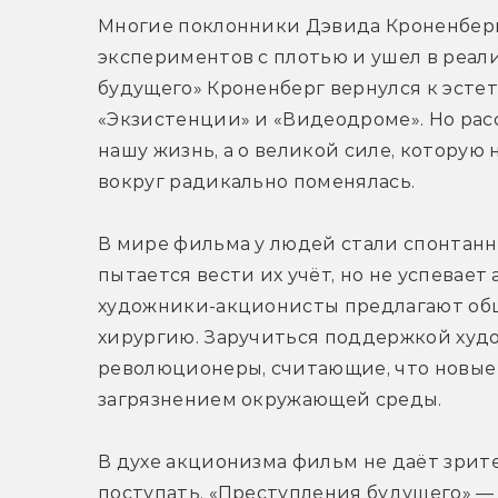
Многие поклонники Дэвида Кроненберга
экспериментов с плотью и ушел в реал
будущего» Кроненберг вернулся к эстети
«Экзистенции» и «Видеодроме». Но расск
нашу жизнь, а о великой силе, которую 
вокруг радикально поменялась.
В мире фильма у людей стали спонтанно
пытается вести их учёт, но не успевает 
художники-акционисты предлагают общ
хирургию. Заручиться поддержкой худо
революционеры, считающие, что новые 
загрязнением окружающей среды.
В духе акционизма фильм не даёт зрите
поступать. «Преступления будущего» — 