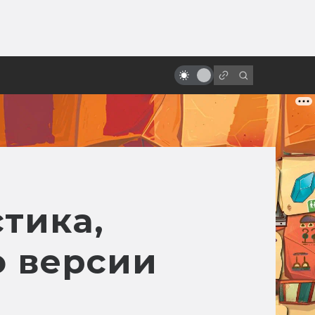
от
Kingsman: серия комиксов и
фильмов супершпионской
фантастики
тика,
о версии