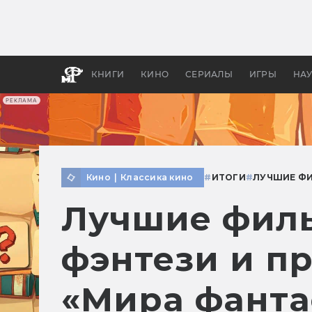
Как с
фильм
бы «В
КНИГИ
КИНО
СЕРИАЛЫ
ИГРЫ
НА
РЕКЛАМА
Кино
|
Классика кино
#
ИТОГИ
#
ЛУЧШИЕ Ф
Лучшие филь
фэнтези и п
«Мира фанта