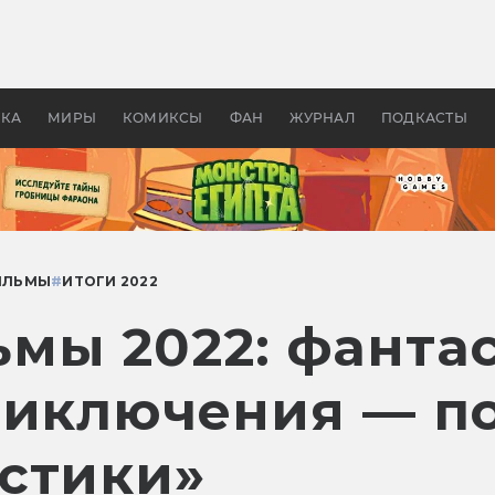
оздавались «Страшилы»:
«Одиссея» Нолана: что эт
, без которого не было
фильм сделал с Гомером и
ластелина колец»
Древней Грецией
УКА
МИРЫ
КОМИКСЫ
ФАН
ЖУРНАЛ
ПОДКАСТЫ
ИЛЬМЫ
#
ИТОГИ 2022
мы 2022: фантас
риключения — п
стики»