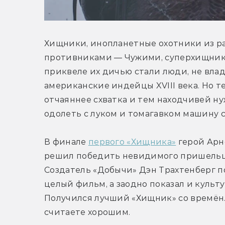
Хищники, инопланетные охотники из ра
противниками — Чужими, суперхищника
приквеле их дичью стали люди, не вла
американские индейцы XVIII века. Но т
отчаяннее схватка и тем находчивей нуж
одолеть с луком и томагавком машину с
В финале 
первого «Хищника»
 герой Арн
решил победить невидимого пришельца 
Создатель «Добычи» Дэн Трахтенберг п
целый фильм, а заодно показал и культу
Получился лучший «Хищник» со времён…
считаете хорошим.