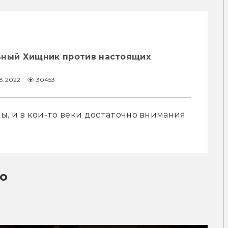
ьный Хищник против настоящих
08.2022
30453
, и в кои-то веки достаточно внимания 
о