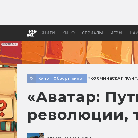
Какие
авгус
апока
детск
КНИГИ
КИНО
СЕРИАЛЫ
ИГРЫ
НА
РЕКЛАМА
Кино
|
Обзоры кино
#
КОСМИЧЕСКАЯ ФАНТ
«Аватар: Пут
революции, 
Александр Гагинский