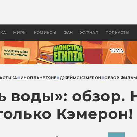
 фильмы смотреть в
Как создавались «Страшил
те 2026? В мире —
фильм, без которого не б
липсис, в России —
бы «Властелина колец»
ие комедии
УКА
МИРЫ
КОМИКСЫ
ФАН
ЖУРНАЛ
ПОДКАСТЫ
АСТИКА
#
ИНОПЛАНЕТЯНЕ
#
ДЖЕЙМС КЭМЕРОН
#
ОБЗОР ФИЛЬ
ь воды»: обзор.
только Кэмерон!