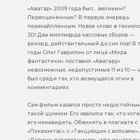
«Аватар» 2009 года был… великим? 
Переоценённым? В первую очередь 
перехайпленным. Новое слово в техноло
3D! Два миллиарда кассовых сборов — 
рекорд, действительный до сих пор! В т
годы Олег Гаврилин от лица «Мира 
фантастики» поставил «Аватару» 
невозможные, недопустимые 11 из 10 — и
был среди тех, кто возмущался этим в 
комментариях.
Сам фильм казался просто недостойным
такой шумихи. Его хвалили так, что хоте
его ненавидеть. Обвинять в плагиате с 
«Покахонтас», с «Танцующих с волками», 
«Долины папоротников», или из чего е