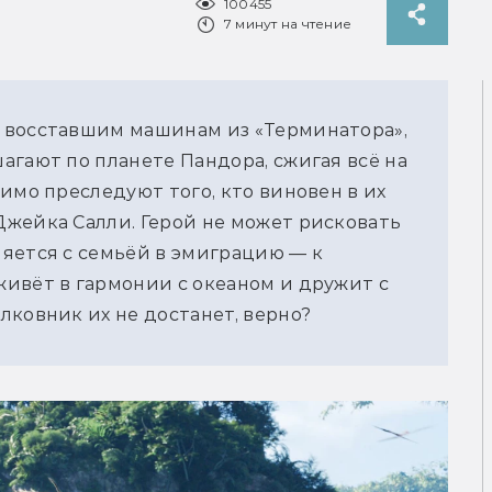
100455
7 минут на чтение
 восставшим машинам из «Терминатора», 
гают по планете Пандора, сжигая всё на 
имо преследуют того, кто виновен в их 
жейка Салли. Герой не может рисковать 
яется с семьёй в эмиграцию — к 
ивёт в гармонии с океаном и дружит с 
лковник их не достанет, верно?