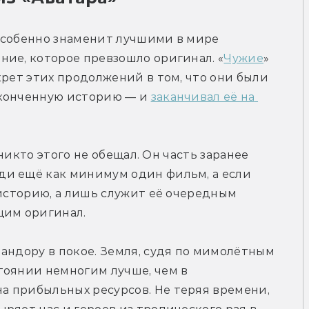
особенно знаменит лучшими в мире 
ние, которое превзошло оригинал. «
Чужие
» 
— как минимум не хуже «Чужого». Но секрет этих продолжений в том, что они были 
аконченную историю — и 
заканчивал её на 
 никто этого не обещал. Он часть заранее 
и ещё как минимум один фильм, а если 
 историю, а лишь служит её очередным 
щим оригинал.
андору в покое. Земля, судя по мимолётным 
тоянии немногим лучше, чем в 
лна прибыльных ресурсов. Не теряя времени, 