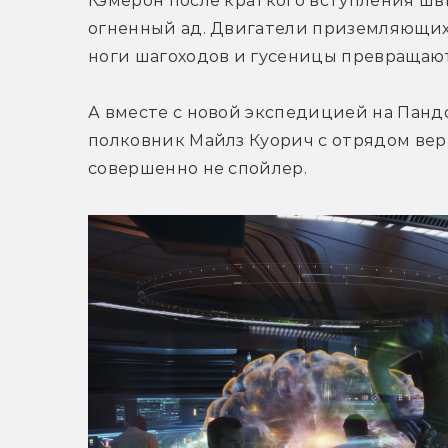
Кэмерон после краткого вступления швы
огненный ад. Двигатели приземляющих
ноги шагоходов и гусеницы превращают
А вместе с новой экспедицией на Пандор
полковник Майлз Куорич с отрядом верн
совершенно не спойлер.