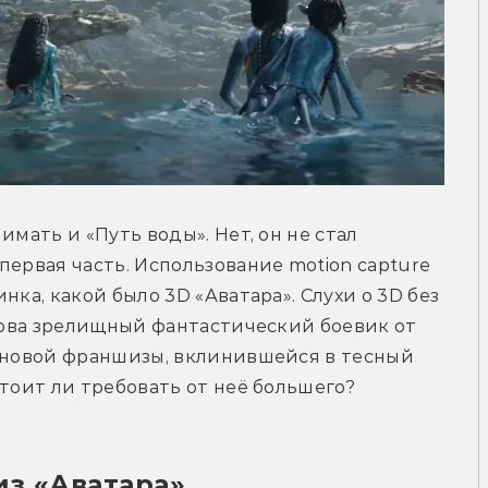
мать и «Путь воды». Нет, он не стал 
ервая часть. Использование motion capture 
ка, какой было 3D «Аватара». Слухи о 3D без 
снова зрелищный фантастический боевик от 
е новой франшизы, вклинившейся в тесный 
Стоит ли требовать от неё большего?
из «Аватара»