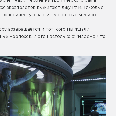
ряет нас и героев из тропического рая в 
ся звездолётов выжигают джунгли. Тяжёлые 
 экзотическую растительность в месиво.
у возвращается и тот, кого мы ждали: 
ых морпехов. И это настолько ожидаемо, что 