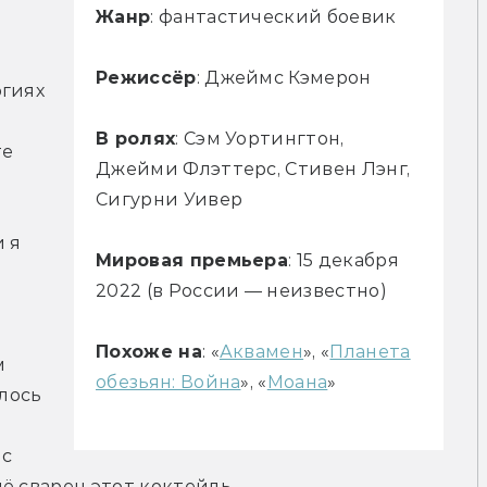
Жанр
: фантастический боевик
Режиссёр
: Джеймс Кэмерон
гиях 
В ролях
: Сэм Уортингтон,
е 
Джейми Флэттерс, Стивен Лэнг,
Сигурни Уивер
 я 
Мировая премьера
: 15 декабря
2022 (в России — неизвестно)
Похоже на
: «
Аквамен
», «
Планета
 
обезьян: Война
», «
Моана
»
лось 
с 
щё сварен этот коктейль…