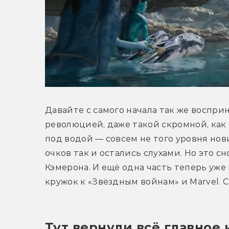
Давайте с самого начала так же восприни
революцией, даже такой скромной, как п
под водой — совсем не того уровня новин
очков так и остались слухами. Но это 
Кэмерона. И ещё одна часть теперь уж
кружок к «Звёздным войнам» и Marvel. 
Тут вернули всё главное 