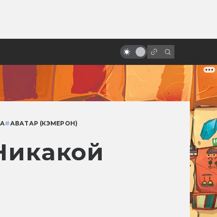
ы»:
Как создавался «Аватар»:
ыло
«забытый» блокбастер Джеймса
Кэмерона
МА
#
АВАТАР (КЭМЕРОН)
 Никакой