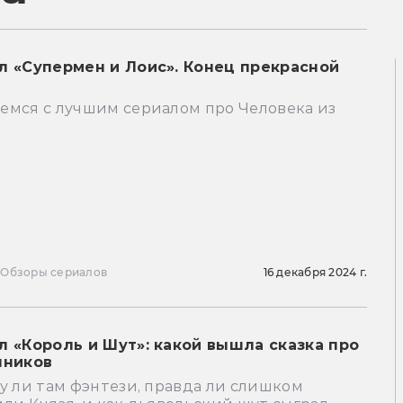
л «Супермен и Лоис». Конец прекрасной
емся с лучшим сериалом про Человека из
ы
Обзоры сериалов
16 декабря 2024 г.
л «Король и Шут»: какой вышла сказка про
чников
у ли там фэнтези, правда ли слишком