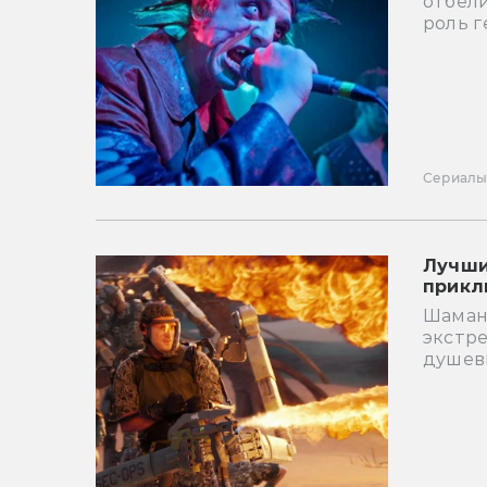
отбели
роль г
Сериал
Лучши
прикл
Шаман
экстре
душевн