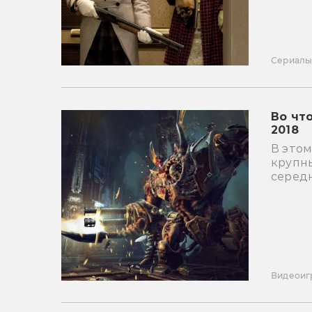
Сериал
Во чт
2018
В этом
крупн
серед
Видеоиг