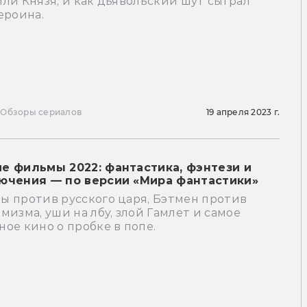
ли Князя, и как дьявольский шут сыграл
ероина.
ы
Обзоры сериалов
19 апреля 2023 г.
е фильмы 2022: фантастика, фэнтези и
ючения — по версии «Мира фантастики»
ы против русского царя, Бэтмен против
мизма, уши на лбу, злой Гамлет и самое
ое кино о пробке в попе.