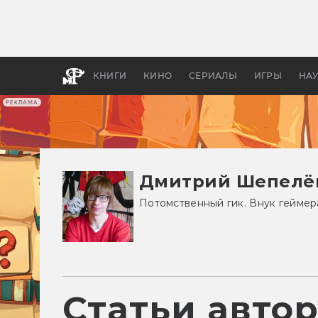
Какие
авгус
апока
детск
КНИГИ
КИНО
СЕРИАЛЫ
ИГРЫ
НА
РЕКЛАМА
Дмитрий Шепелё
Потомственный гик. Внук геймера
Статьи авто