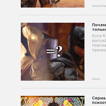
Кино
Кла
Почем
тольк
Если 
росси
плаги
призна
Кино
Сериа
психо