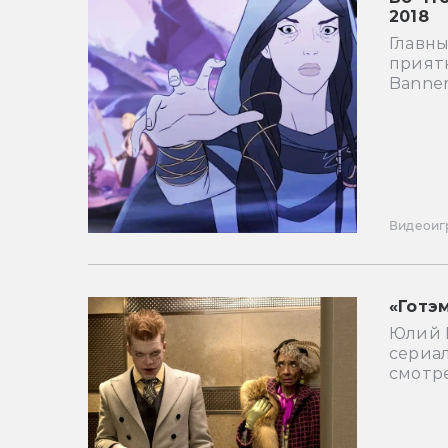
2018
Главн
прият
Banner
Видеоиг
«Готэм
Юлий 
сериал
смотр