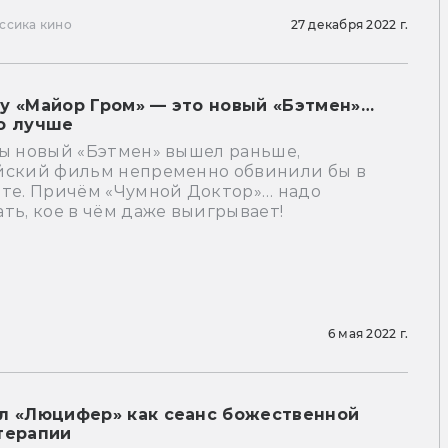
ссика кино
27 декабря 2022 г.
у «Майор Гром» — это новый «Бэтмен»…
о лучше
бы новый «Бэтмен» вышел раньше,
йский фильм непременно обвинили бы в
ате. Причём «Чумной Доктор»… надо
ть, кое в чём даже выигрывает!
6 мая 2022 г.
л «Люцифер» как сеанс божественной
терапии