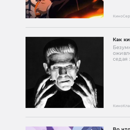
Кино
Се
Как к
Безум
оживл
седая 
Кино
Кла
Во чт