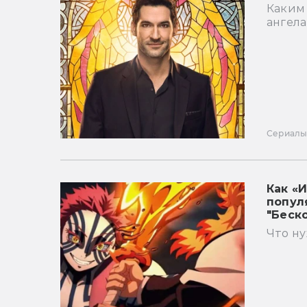
Каким
ангела
Сериал
Как «
попул
"Беск
Что н