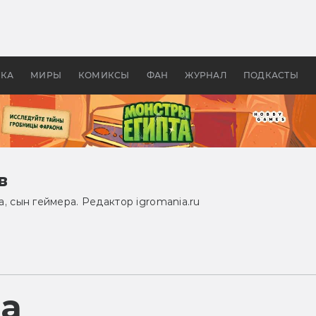
 фильмы смотреть в
Как создавались «Страшил
те 2026? В мире —
фильм, без которого не б
липсис, в России —
бы «Властелина колец»
ие комедии
УКА
МИРЫ
КОМИКСЫ
ФАН
ЖУРНАЛ
ПОДКАСТЫ
в
, сын геймера. Редактор igromania.ru
ра