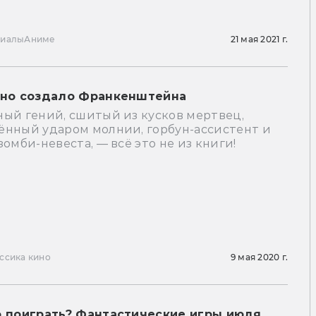
риалы
Аниме
21 мая 2021 г.
ино создало Франкенштейна
ный гений, сшитый из кусков мертвец,
ённый ударом молнии, горбун-ассистент и
зомби-невеста, — всё это не из книги!
ссика кино
9 мая 2020 г.
о поиграть? Фантастические игры июля