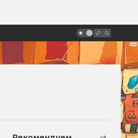
ы»:
«Кто подставил кролика
ыло
Роджера»: 8 фактов, которых вы
не знали
Рекомендуем