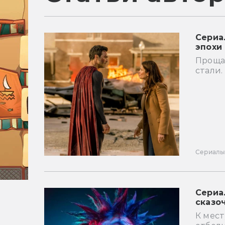
Сериа
эпохи
Проща
стали.
Сериал
Сериа
сказо
К мест