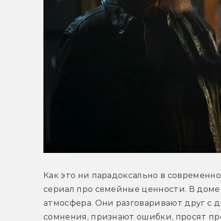
Как это ни парадоксально в современно
сериал про семейные ценности. В доме
атмосфера. Они разговаривают друг с д
сомнения, признают ошибки, просят пр