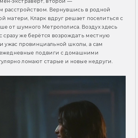
ен-экстраверт, второй — 
 расстройством. Вернувшись в родной 
й матери, Кларк вдруг решает поселиться с 
ше от шумного Метрополиса. Воздух здесь 
с сразу же берётся возрождать местную 
и ужас провинциальной школы, а сам 
 ежедневные подвиги с домашними 
гулярно ломают старые и новые недруги.