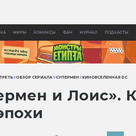
оздавались «Страшилы»:
«Одиссея» Нолана: что эт
, без которого не было
фильм сделал с Гомером и
ластелина колец»
Древней Грецией
УКА
МИРЫ
КОМИКСЫ
ФАН
ЖУРНАЛ
ПОДКАСТЫ
ТРЕТЬ
#
ОБЗОР СЕРИАЛА
#
СУПЕРМЕН
#
КИНОВСЕЛЕННАЯ DC
ермен и Лоис». 
эпохи