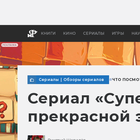
Как с
фильм
бы «В
КНИГИ
КИНО
СЕРИАЛЫ
ИГРЫ
НА
РЕКЛАМА
Сериалы
|
Обзоры сериалов
#
ЧТО ПОСМО
Сериал «Суп
прекрасной 
Дмитрий Шепелёв