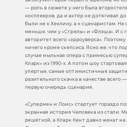
— роль в сюжете у него была второстеп
косплееров, да и актёр не дотягивал до
были не к Хеклину, а к сценаристам. Не 
меньше, чем у «Стрелы» и «Флэша». И с г
авторитет всего «эрроувёрса». Поэтому
ничего кроме скепсиса. Ясно же, что п
случае мыльная опера с примесью супе
Кларк» из 1990-х. А потом шоу стартова
упёртые, самые оптимистичные защитни
разительного скачка в качестве всего —
первую очередь сценария.
«Супермен и Лоис» стартует гораздо поз
экранная история Человека из стали. Мир
решёткой, а Кларк Кент давно женат на 