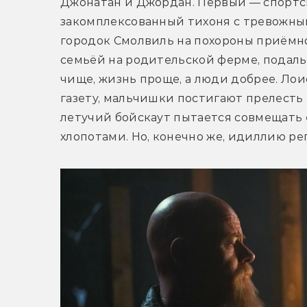
Джонатан и Джордан. Первый — спортсм
закомплексованный тихоня с тревожным
городок Смолвиль на похороны приёмно
семьёй на родительской ферме, подаль
чище, жизнь проще, а люди добрее. Лои
газету, мальчишки постигают прелесть 
летучий бойскаут пытается совмещать
хлопотами. Но, конечно же, идиллию ре