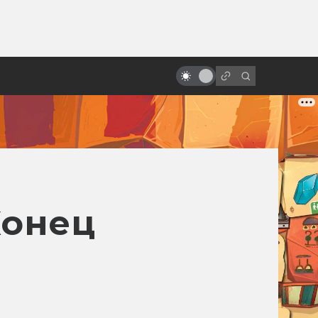
от
Лучшие фильмы про
супергероев
Конец