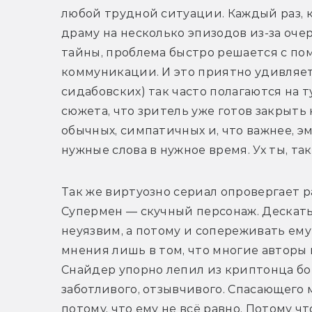
любой трудной ситуации. Каждый раз, к
драму на несколько эпизодов из-за оч
тайны, проблема быстро решается с по
коммуникации. И это приятно удивляет.
сидабовских) так часто полагаются на т
сюжета, что зритель уже готов закрыть н
обычных, симпатичных и, что важнее, э
нужные слова в нужное время. Ух ты, та
Так же виртуозно сериал опровергает р
Супермен — скучный персонаж. Дескать
неуязвим, а потому и сопереживать ему
мнения лишь в том, что многие авторы п
Снайдер упорно лепил из криптонца бога
заботливого, отзывчивого. Спасающего ми
потому, что ему не всё равно. Потому чт