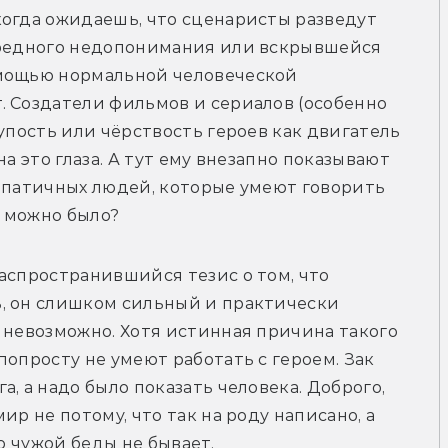
огда ожидаешь, что сценаристы разведут 
ередного недопонимания или вскрывшейся 
мощью нормальной человеческой 
 Создатели фильмов и сериалов (особенно 
упость или чёрствость героев как двигатель 
а это глаза. А тут ему внезапно показывают 
мпатичных людей, которые умеют говорить 
к можно было?
аспространившийся тезис о том, что 
, он слишком сильный и практически 
 невозможно. Хотя истинная причина такого 
опросту не умеют работать с героем. Зак 
, а надо было показать человека. Доброго, 
р не потому, что так на роду написано, а 
о чужой беды не бывает. 