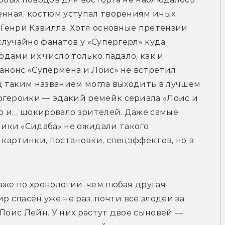
енная, костюм уступал творениям иных 
 Генри Кавилла. Хотя основные претензии 
случайно фанатов у «Супергёрл» куда 
одами их число только падало, как и 
 анонс «Супермена и Лоис» не встретил 
од таким названием могла выходить в лучшем 
ргероики — эдакий ремейк сериала «Лоис и 
ло и… шокировало зрителей. Даже самые 
ки «Сидаба» не ожидали такого 
 картинки, постановки, спецэффектов, но в 
же по хронологии, чем любая другая 
 спасён уже не раз, почти все злодеи за 
Лоис Лейн. У них растут двое сыновей — 