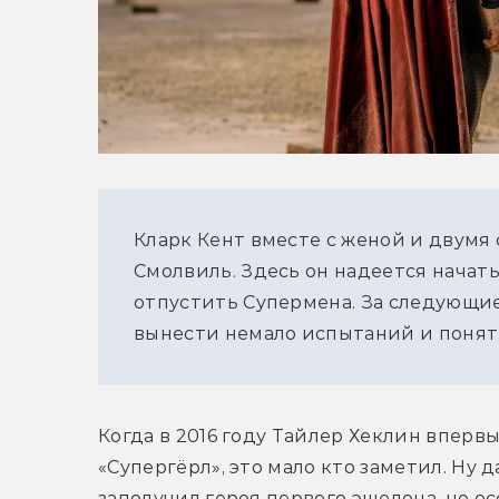
Кларк Кент вместе с женой и двумя
Смолвиль. Здесь он надеется начать
отпустить Супермена. За следующие
вынести немало испытаний и понять,
Когда в 2016 году Тайлер Хеклин впервы
«Супергёрл», это мало кто заметил. Ну д
заполучил героя первого эшелона, но ос