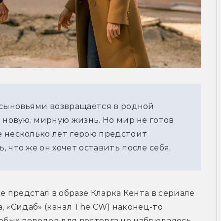
 сыновьями возвращается в родной 
 новую, мирную жизнь. Но мир не готов 
 несколько лет герою предстоит 
 что же он хочет оставить после себя.
е предстал в образе Кларка Кента в сериале 
а, «Сидаб» (канал The CW) наконец-то 
обых поводов для восторга не наблюдалось 