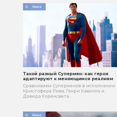
Кино
Такой разный Супермен: как героя
адаптируют к меняющимся реалиям
Сравниваем Суперменов в исполнении
Кристофера Рива, Генри Кавилла и
Дэвида Коренсвета.
Кино