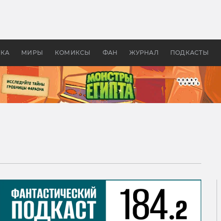
оздавались «Страшилы»:
«Одиссея» Нолана: что эт
, без которого не было
фильм сделал с Гомером и
ластелина колец»
Древней Грецией
УКА
МИРЫ
КОМИКСЫ
ФАН
ЖУРНАЛ
ПОДКАСТЫ