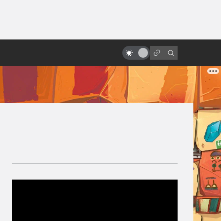
от
Как делают дубляж и
озвучивание фильмов