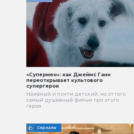
«Супермен»: как Джеймс Ганн
переоткрывает культового
супергероя
Наивный и почти детский, но оттого
самый душевный фильм про этого
героя.
Сериалы