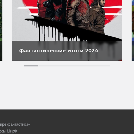
Фантастические итоги 2024
ире фантастики»
ором МирФ