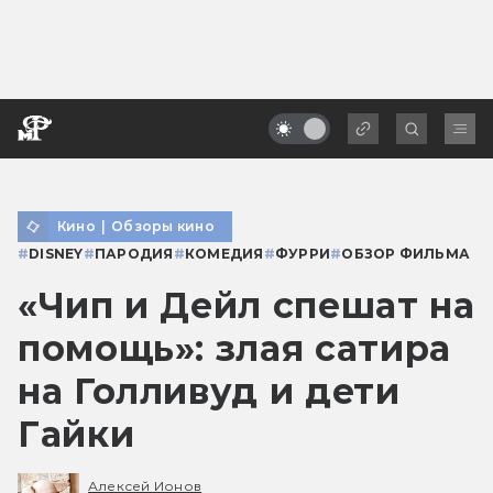
Кино
|
Обзоры кино
#
DISNEY
#
ПАРОДИЯ
#
КОМЕДИЯ
#
ФУРРИ
#
ОБЗОР ФИЛЬМА
«Чип и Дейл спешат на
помощь»: злая сатира
на Голливуд и дети
Гайки
Алексей Ионов