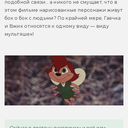
подобной связи... а никого не смущает, что в 
этом фильме нарисованные персонажи живут 
бок о бок с людьми? По крайней мере, Гаечка 
и Вжик относятся к одному виду — виду 
мультяшек!
Сейчас я достану диаграмму и всё вам 