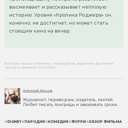
высмеивает и рассказывает неплохую
историю. Уровня «Кролика Роджера» он,
конечно, не достигнет, но может стать
стоящим кино на вечер.
Если вы нашли опечатку, пожалуйста, выделите фрагмент
текста и нажмите Ctrl+Enter.
Алексей Ионов
Журналист, переводчик, издатель, лентяй.
Любит писать лонгриды и заваливать сроки.
#
DISNEY
#
ПАРОДИЯ
#
КОМЕДИЯ
#
ФУРРИ
#
ОБЗОР ФИЛЬМА