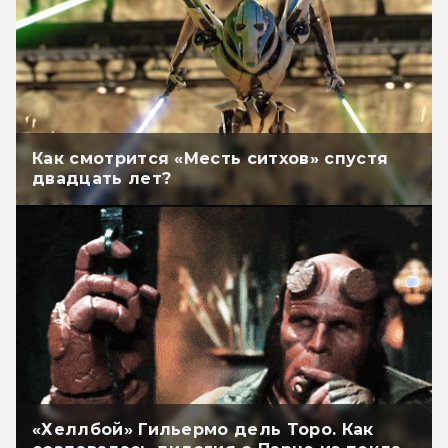
Как смотрится «Месть ситхов» спустя
двадцать лет?
«Хеллбой» Гильермо дель Торо. Как