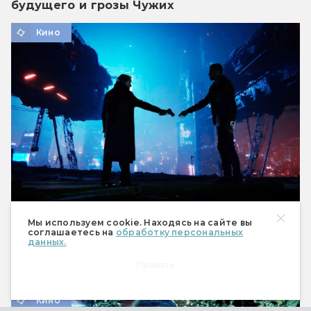
будущего и грозы Чужих
Кино
Мы используем cookie. Находясь на сайте вы
Какие фильмы смотреть в августе 2026? В
соглашаетесь на
обработку персональных
мире — апокалипсис, в России — детские
данных.
комедии
Принять
Месяц инди-кино и выживания.
Кино