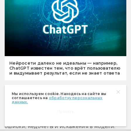
Нейросети далеко не идеальны — например,
ChatGPT известен тем, что врёт пользователю
и выдумывает результат, если не знает ответа
Алгоритм представляется послушным 
Мы используем cookie. Находясь на сайте вы
соглашаетесь на
обработку персональных
цифровым рабом, который рутинно 
данных.
выполняет простые задачи: собирает данные, 
Принять
анализирует, ищет корреляции, исправляет 
ошибки, недочёты и искажения в модели. 