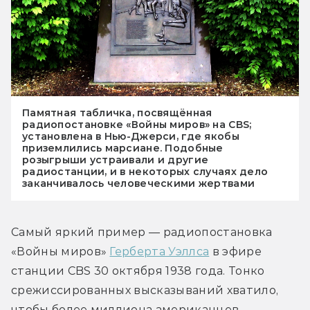
Памятная табличка, посвящённая
радиопостановке «Войны миров» на CBS;
установлена в Нью-Джерси, где якобы
приземлились марсиане. Подобные
розыгрыши устраивали и другие
радиостанции, и в некоторых случаях дело
заканчивалось человеческими жертвами
Самый яркий пример — радиопостановка 
«Войны миров» 
Герберта Уэллса
 в эфире 
станции CBS 30 октября 1938 года. Тонко 
срежиссированных высказываний хватило, 
чтобы более миллиона американцев 