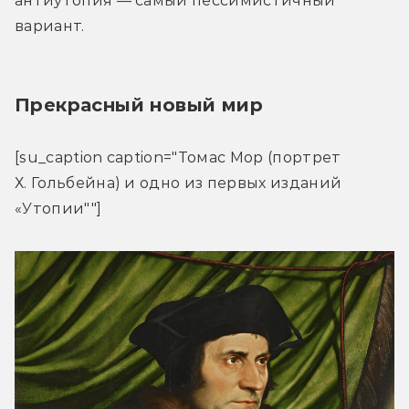
антиутопия — самый пессимистичный 
вариант.
Прекрасный новый мир
[su_caption caption="Томас Мор (портрет 
Х. Гольбейна) и одно из первых изданий 
«Утопии""]