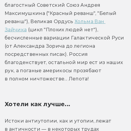
благостный Советский Союз Андрея 
Максимушкина ("Красный реванш", "Белый 
реванш"), Великая Ордусь 
Хольма Ван 
Зайчика
 (цикл "Плохих людей нет"), 
бесчисленные вариации Галактической Руси 
(от Александра Зорича до легиона 
посредственных писак). Россия 
благоденствует, остальной мир ест из наших 
рук, а поганые америкосы прозябают 
в полном ничтожестве... Лепота!
Хотели как лучше...
Истоки антиутопии, как и утопии, лежат 
в античности — в некоторых трудах 