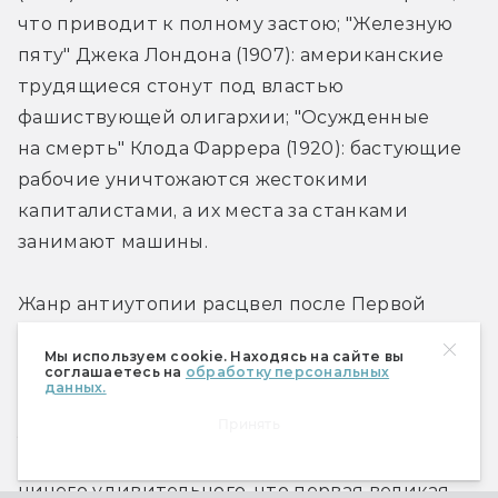
что приводит к полному застою; "Железную 
пяту" Джека Лондона (1907): американские 
трудящиеся стонут под властью 
фашиствующей олигархии; "Осужденные 
на смерть" Клода Фаррера (1920): бастующие 
рабочие уничтожаются жестокими 
капиталистами, а их места за станками 
занимают машины.
Жанр антиутопии расцвел после Первой 
мировой войны, когда на волне 
Мы используем cookie. Находясь на сайте вы
революционных преобразований в некоторых 
соглашаетесь на
обработку персональных
данных.
странах попытались воплотить в реальность 
Принять
утопические идеалы. Главной из них 
оказалась большевистская Россия, потому 
ничего удивительного, что первая великая 