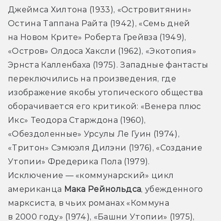
Джеймса Хилтона (1933), «Островитянин» 
Остина Таппана Райта (1942), «Семь дней 
на Новом Крите» Роберта Грейвза (1949), 
«Остров» Олдоса Хаксли (1962), «Экотопия» 
Эрнста Калленбаха (1975). Западные фантасты 
переключились на произведения, где 
изображение якобы утопического общества 
оборачивается его критикой: «Венера плюс 
Икс» Теодора Старждона (1960), 
«Обездоленные» Урсулы Ле Гуин (1974), 
«Тритон» Сэмюэля Дилэни (1976), «Создание 
Утопии» Фредерика Пола (1979). 
Исключение — «коммунарский» цикл 
американца 
Мака Рейнольдса
, убежденного 
марксиста, в чьих романах «Коммуна 
в 2000 году» (1974), «Башни Утопии» (1975), 