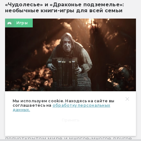
«Чудолесье» и «Драконье подземелье»:
необычные книги-игры для всей семьи
Игры
Мы используем cookie. Находясь на сайте вы
соглашаетесь на
обработку персональных
данных.
Во что поиграть в августе 2026-го?
Файтинг с персонажами Marvel, пошаговая
Принять
тактика во вселенной «Звёздных войн»,
лавкрафтианский экшен-хоррор в
полуоткрытом мире и многое-многое другое.