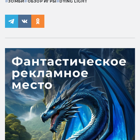
#
ЗОМБИ
#
ОБЗОР ИГРЫ
#
DYING LIGHT