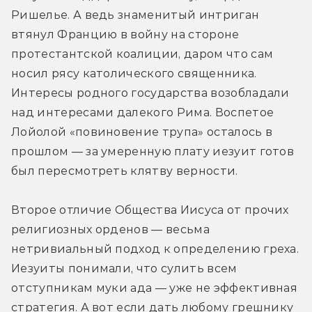
Ришелье. А ведь знаменитый интриган 
втянул Францию в войну на стороне 
протестантской коалиции, даром что сам 
носил рясу католического священника. 
Интересы родного государства возобладали 
над интересами далекого Рима. Воспетое 
Лойолой «повиновение трупа» осталось в 
прошлом — за умеренную плату иезуит готов 
был пересмотреть клятву верности.
Второе отличие Общества Иисуса от прочих 
религиозных орденов — весьма 
нетривиальный подход к определению греха. 
Иезуиты понимали, что сулить всем 
отступникам муки ада — уже не эффективная 
стратегия. А вот если дать любому грешнику 