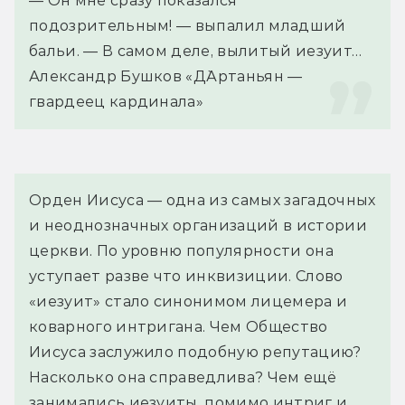
— Он мне сразу показался 
подозрительным! — выпалил младший 
бальи. — В самом деле, вылитый иезуит…
Александр Бушков «Д`Артаньян — 
гвардеец кардинала»
Орден Иисуса — одна из самых загадочных
и неоднозначных организаций в истории
церкви. По уровню популярности она
уступает разве что инквизиции. Слово
«иезуит» стало синонимом лицемера и
коварного интригана. Чем Общество
Иисуса заслужило подобную репутацию?
Насколько она справедлива? Чем ещё
занимались иезуиты, помимо интриг и