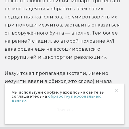
отказ от любого насилия. Монарх-протестант 
не мог надеяться обратить всех своих 
подданных-католиков, но умиротворить их 
при помощи иезуитов, заставить отказаться 
от вооружённого бунта — вполне. Тем более 
на ранней стадии, во второй половине XVI 
века орден ещё не ассоциировался с 
коррупцией и «экспортом революции».
Иезуитская пропаганда (кстати, именно 
иезуиты ввели в обиход это слово) имела 
огромный успех. По всей Европе, будто грибы 
Мы используем cookie. Находясь на сайте вы
соглашаетесь на
обработку персональных
после дождя, множились колледжи, в одной 
данных.
только Франции в начале XVII века их 
Принять
насчитывалось тридцать шесть, а в 
германских землях — свыше пятидесяти. 