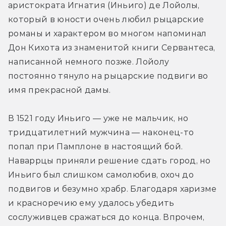
аристократа Игнатия (Иньиго) де Лойолы, 
который в юности очень любил рыцарские 
романы и характером во многом напоминал 
Дон Кихота из знаменитой книги Сервантеса, 
написанной немного позже. Лойолу 
постоянно тянуло на рыцарские подвиги во 
имя прекрасной дамы.
В 1521 году Иньиго — уже не мальчик, но 
тридцатилетний мужчина — наконец-то 
попал при Памплоне в настоящий бой. 
Наваррцы приняли решение сдать город, но 
Иньиго был слишком самолюбив, охоч до 
подвигов и безумно храбр. Благодаря харизме 
и красноречию ему удалось убедить 
сослуживцев сражаться до конца. Впрочем, 