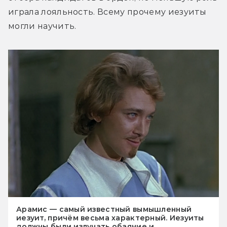
играла лояльность. Всему прочему иезуиты 
могли научить.
Арамис — самый известный вымышленный
иезуит, причём весьма характерный. Иезуиты
должны были излучать обаяние и