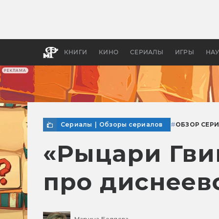
Как с
фильм
бы «В
КНИГИ
КИНО
СЕРИАЛЫ
ИГРЫ
НА
РЕКЛАМА
Сериалы
|
Обзоры сериалов
#
ОБЗОР СЕР
«Рыцари Гви
про диснеев
Марина Беляева