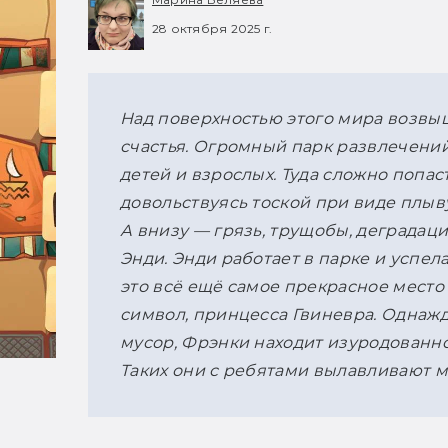
28 октября 2025 г.
Над поверхностью этого мира возвыша
счастья. Огромный парк развлечений
детей и взрослых. Туда сложно попаст
довольствуясь тоской при виде плыв
А внизу — грязь, трущобы, деградаци
Энди. Энди работает в парке и успела
это всё ещё самое прекрасное место
символ, принцесса Гвиневра. Однажды
мусор, Фрэнки находит изуродованног
Таких они с ребятами вылавливают мн