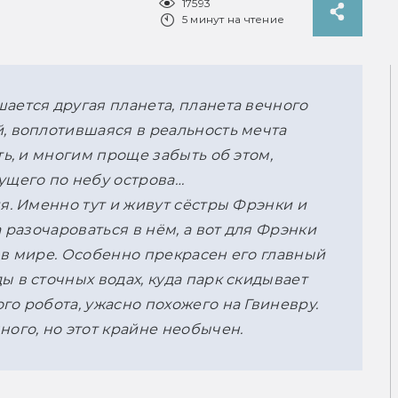
17593
5 минут на чтение
ется другая планета, планета вечного 
, воплотившаяся в реальность мечта 
ь, и многим проще забыть об этом, 
ущего по небу острова…
я. Именно тут и живут сёстры Фрэнки и 
 разочароваться в нём, а вот для Фрэнки 
 в мире. Особенно прекрасен его главный 
 в сточных водах, куда парк скидывает 
о робота, ужасно похожего на Гвиневру. 
ого, но этот крайне необычен. 