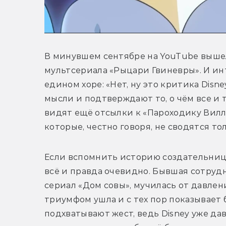
В минувшем сентябре на YouTube вышел
мультсериала «Рыцари Гвиневры». И инт
едином хоре: «Нет, ну это критика Disn
мысли и подтверждают то, о чём все и 
видят ещё отсылки к «Пароходику Вилли
которые, честно говоря, не сводятся т
Если вспомнить историю создательницы 
всё и правда очевидно. Бывшая сотрудни
сериал «Дом совы», мучилась от давлени
триумфом ушла и с тех пор показывает 
подхватывают жест, ведь Disney уже дав