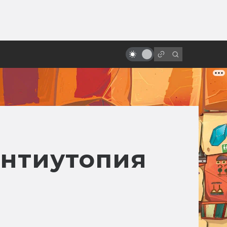
от
«Пятый элемент»: от безумной
идеи к безумному фильму
антиутопия