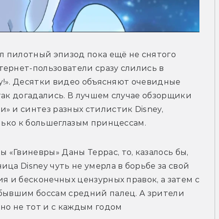
 пилотный эпизод пока ещё не снятого 
ернет-пользователи сразу слились в 
ey!». Десятки видео объясняют очевидные 
так догадались. В лучшем случае обзорщики 
» и синтез разных стилистик Disney, 
олько к большеглазым принцессам. 
«Гвиневры» Даны Террас, то, казалось бы, 
ца Disney чуть не умерла в борьбе за свой 
я и бесконечных цензурных правок, а затем с 
бывшим боссам средний палец. А зрители 
но не тот и с каждым годом 