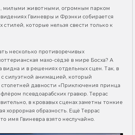
, милыми животными, огромным парком 
видениях Гвиневры и Фрэнки собирается 
 стилей, которые нельзя свести только к 
тать несколько противоречивых 
оттерианская махо-сёдзё в мире Босха? А 
видна и в решениях отдельных сцен. Так, в 
 с силуэтной анимацией, который 
 столетней давности «Приключения принца 
флёром псевдоарабских гравюр. Террас 
ительно, в кровавых сценах заметны тонкие 
я хоррорная образность. Ещё Террас 
то имя Гвиневра взято неслучайно. 