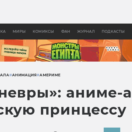
оздавались «Страшилы»:
«Одиссея» Нолана: что эт
, без которого не было
фильм сделал с Гомером и
ластелина колец»
Древней Грецией
УКА
МИРЫ
КОМИКСЫ
ФАН
ЖУРНАЛ
ПОДКАСТЫ
ИАЛА
#
АНИМАЦИЯ
#
АМЕРИМЕ
невры»: аниме-
скую принцессу