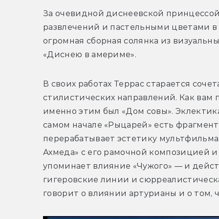
За очевидной диснеевской принцессой
развлечений и пастельными цветами в 
огромная сборная солянка из визуальных
«Диснею в америме». 
В своих работах Террас старается соче
стилистических направлений. Как вам п
именно этим был «Дом совы». Эклектика 
самом начале «Рыцарей» есть фрагмент
перерабатывает эстетику мультфильма
Ахмеда» с его рамочной композицией и 
упоминает влияние «Чужого» — и действ
гигеровские линии и сюрреалистическа
говорит о влиянии артурианы и о том, ч