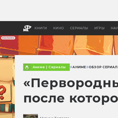
Какие
авгус
апока
детск
КНИГИ
КИНО
СЕРИАЛЫ
ИГРЫ
НА
РЕКЛАМА
Аниме
|
Сериалы
#
АНИМЕ
#
ОБЗОР СЕРИАЛ
«Первородны
после котор
Марина Беляева