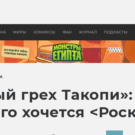
 фильмы смотреть в
Как создавались «Страшил
те 2026? В мире —
фильм, без которого не б
липсис, в России —
бы «Властелина колец»
ие комедии
УКА
МИРЫ
КОМИКСЫ
ФАН
ЖУРНАЛ
ПОДКАСТЫ
А
й грех Такопи»:
ого хочется <Ро