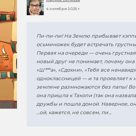
4 октября 2025 г.
Пи-пи-пи! На Землю прибывает хэпп
осьминожек будет встречать грустных
Первая на очереди — очень грустная 
новый друг не понимает, почему она 
«Ш***а», «Сдохни», «Тебя все ненавид
одноклассницей — и та проявляет к 
земляне размножаются без папы! Во в
она пришла к Такопи (так она назвала
дружбы и пошла домой. Наверное, она
…ой, кажется, не совсем, пи…