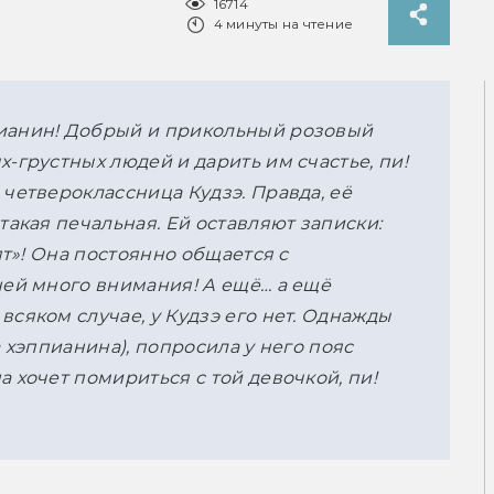
16714
4 минуты на чтение
ианин! Добрый и прикольный розовый 
-грустных людей и дарить им счастье, пи! 
четвероклассница Кудзэ. Правда, её 
такая печальная. Ей оставляют записки: 
ят»! Она постоянно общается с 
ней много внимания! А ещё… а ещё 
сяком случае, у Кудзэ его нет. Однажды 
 хэппианина), попросила у него пояс 
 хочет помириться с той девочкой, пи!