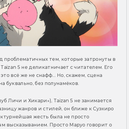
д проблематичных тем, которые затронуты в 
Taizan 5 не деликатничает с читателем. Его 
это всё же не снафф… Но, скажем, сцена 
а буквально, без полунамёков. 
уб Личи и Хикари»), Taizan 5 не занимается 
ницу жанров и стилей, он ближе к Суэхиро 
актурнейшая жесть была не просто 
м высказыванием. Просто Маруо говорит о 