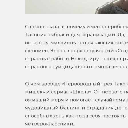
Сложно сказать, почему именно пробле
Такопи» выбрали для экранизации. Да, э
остаются миллионы потрясающих сюжето
феномен. Это не сверхпопулярный «Соз
странные работы Некодзиру, только при
странного суицидального юмора леген
О чём вообще «Первородный грех Такоп
мишек» и сериал «Школа». От первого н
оживший мерч и помогает случайному ре
чудовищный буллинг и страдания детей.
способных хоть как-то за себя постоять,
четвероклассники. 