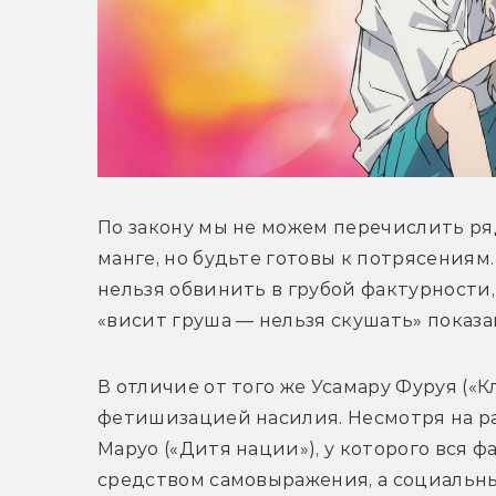
По закону мы не можем перечислить ря
манге, но будьте готовы к потрясениям. 
нельзя обвинить в грубой фактурности, 
«висит груша — нельзя скушать» показан
В отличие от того же Усамару Фуруя («Кл
фетишизацией насилия. Несмотря на раз
Маруо («Дитя нации»), у которого вся ф
средством самовыражения, а социальны