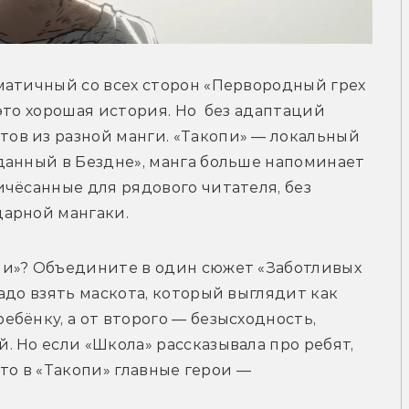
матичный со всех сторон «Первородный грех 
то хорошая история. Но  без адаптаций 
в из разной манги. «Такопи» — локальный 
данный в Бездне», манга больше напоминает 
чёсанные для рядового читателя, без 
дарной мангаки.
и»? Объедините в один сюжет «Заботливых 
адо взять маскота, который выглядит как 
бёнку, а от второго — безысходность, 
 Но если «Школа» рассказывала про ребят, 
 то в «Такопи» главные герои — 