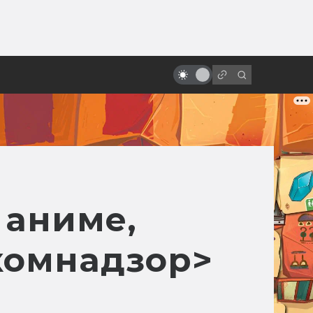
ы»:
Восходящее солнце безумия:
ыло
жуткие и чарующие японские
фильмы ужасов
 аниме,
скомнадзор>