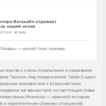
ъитиро Ватанабэ отражает
ль нашей эпохи
.07.2025
11638
«Лазарь» — яркий тому пример.
ых мангак с очень локальными и нишевыми 
еха Такопи» под псевдонимом Taizan 5 один 
чередным исекаем или с второсортным 
 первыми же ваншотами, но настоящая слава 
рехов семьи Ичиносэ» — мрачной истории 
й и переплетение сложных отношений, 