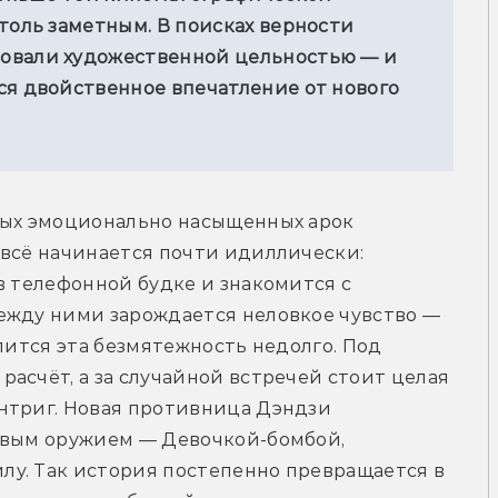
толь заметным. В поисках верности 
овали художественной цельностью — и 
ся двойственное впечатление от нового 
мых эмоционально насыщенных арок 
всё начинается почти идиллически: 
в телефонной будке и знакомится с 
ежду ними зарождается неловкое чувство — 
лится эта безмятежность недолго. Под 
асчёт, а за случайной встречей стоит целая 
нтриг. Новая противница Дэндзи 
ивым оружием — Девочкой-бомбой, 
у. Так история постепенно превращается в 