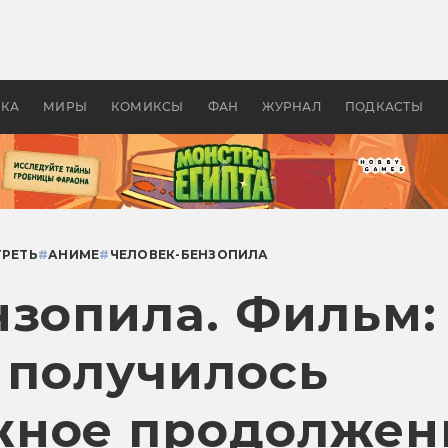
 фильмы смотреть в
Как создавались «Страшил
те 2026? В мире —
фильм, без которого не б
липсис, в России —
бы «Властелина колец»
ие комедии
УКА
МИРЫ
КОМИКСЫ
ФАН
ЖУРНАЛ
ПОДКАСТЫ
ТРЕТЬ
#
АНИМЕ
#
ЧЕЛОВЕК-БЕНЗОПИЛА
нзопила. Фильм:
 получилось
жное продолжен