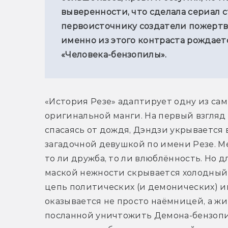
выверенности, что сделала сериал с
первоисточнику создатели пожертв
именно из этого контраста рождает
«Человека-бензопилы».
«История Резе» адаптирует одну из са
оригинальной манги. На первый взгляд 
спасаясь от дождя, Дэндзи укрывается 
загадочной девушкой по имени Резе. М
то ли дружба, то ли влюблённость. Но д
маской нежности скрывается холодный р
цепь политических (и демонических) и
оказывается не просто наёмницей, а ж
посланной уничтожить Демона-бензопил