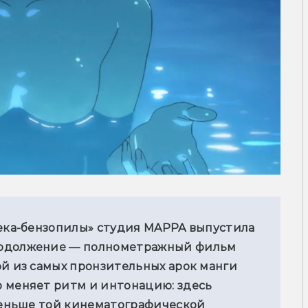
века-бензопилы» студия MAPPA выпустила 
родолжение — полнометражный фильм 
й из самых пронзительных арок манги 
 меняет ритм и интонацию: здесь 
меньше той кинематографической 