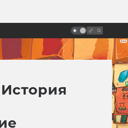
ы»:
ыло
«Звёздные войны»: обречённые
на провал
 История
ие