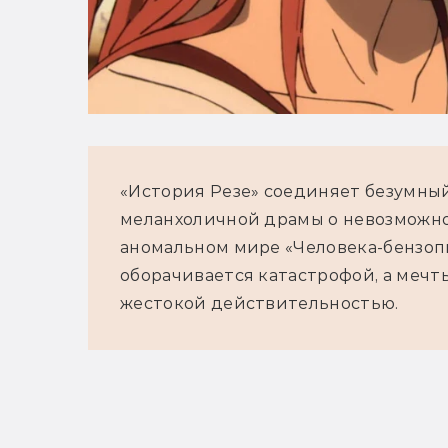
«История Резе» соединяет безумный
меланхоличной драмы о невозможнос
аномальном мире «Человека-бензопи
оборачивается катастрофой, а мечт
жестокой действительностью.