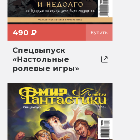
490 ₽
Купить
Спецвыпуск
«Настольные
ролевые игры»