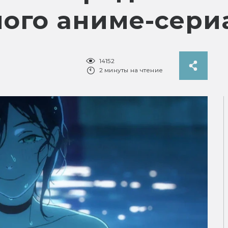
ого аниме-сери
14152
2 минуты на чтение