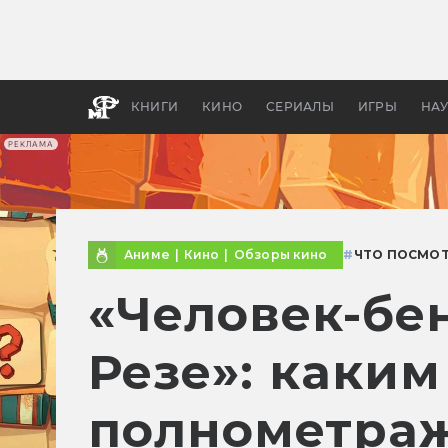
Какие
авгус
апока
детск
КНИГИ
КИНО
СЕРИАЛЫ
ИГРЫ
НА
РЕКЛАМА
Аниме
|
Кино
|
Обзоры кино
#
ЧТО ПОСМО
«Человек-бе
Резе»: каким
полнометра