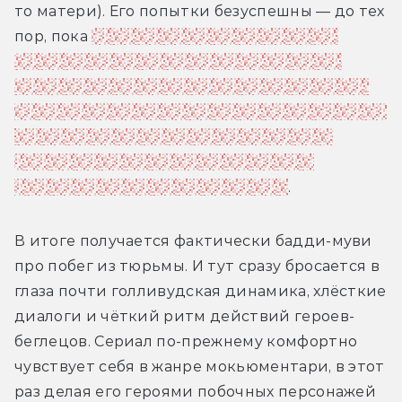
то матери). Его попытки безуспешны — до тех 
пор, пока
к нему из совершенно другой, 
корпоративной тюрьмы, не вырывается 
циничный, коррумпированный и всё такой 
же обаятельный Барагозин (он же Робогозин), 
всё также застрявший разумом внутри 
робота из-за интриг самой коварной 
голограммы в Солнечной системе
.
В итоге получается фактически бадди-муви 
про побег из тюрьмы. И тут сразу бросается в 
глаза почти голливудская динамика, хлёсткие 
диалоги и чёткий ритм действий героев-
беглецов. Сериал по-прежнему комфортно 
чувствует себя в жанре мокьюментари, в этот 
раз делая его героями побочных персонажей 