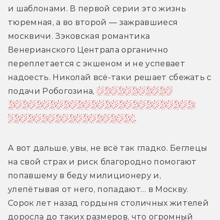
и шаблонами. В первой серии это жизнь 
тюремная, а во второй — зажравшиеся 
москвичи. Зэковская романтика 
Венерианского Централа органично 
переплетается с экшеном и не успевает 
надоесть. 
Николай всё-таки решает сбежать с 
подачи Робогозина,
чтобы помешать 
коварным планам Галины, которая теперь 
стала полноценным злым ИИ
. 
А вот дальше, увы, не всё так гладко. Беглецы 
на свой страх и риск благородно помогают 
попавшему в беду милиционеру и, 
улепётывая от него, попадают… в Москву. 
Сорок лет назад гордыня столичных жителей 
доросла до таких размеров, что огромный 