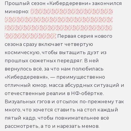
Прошлый сезон «Кибердеревни» закончился 
минорно: 
марсианский фермер Николай 
оказался в местах не столь отдаленных, а 
Робогозин попал в унизительный плен к 
голограмме Галине.
 Первая серия нового 
сезона сразу включает четвертую 
космическую, чтобы вытащить дуэт из 
прошлых сюжетных передряг. В ней 
вернулось всё, за что нам полюбилась 
«Кибердеревня», — преимущественно 
отличный юмор, масса абсурдных ситуаций и 
отечественные реалии в НФ-обёртке. 
Визуальных гэгов и отсылок по-прежнему так 
много, что хочется ставить на стоп каждый 
пятый кадр, чтобы повнимательнее всё 
рассмотреть, а то и нарезать мемов.