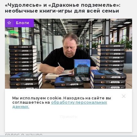
«Чудолесье» и «Драконье подземелье»:
необычные книги-игры для всей семьи
Блоги
Мы используем cookie. Находясь на сайте вы
соглашаетесь на
обработку персональных
данных.
«Читателю нужен не только калейдоскоп
событий»: Беседа с Андреем Васильевым
Принять
Беседа о новой книге, творческих планах и
литературе, которая помогла обрести свой
голос в жанре.