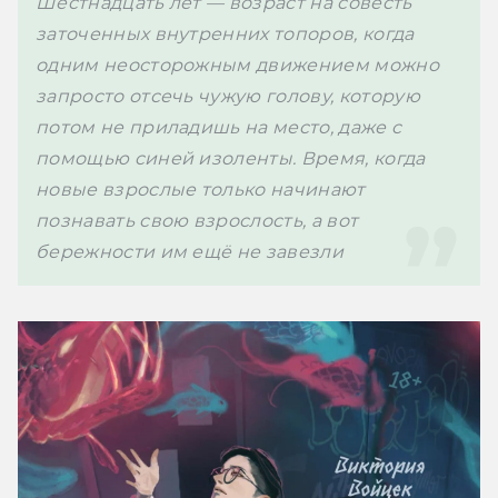
Шестнадцать лет — возраст на совесть 
заточенных внутренних топоров, когда 
одним неосторожным движением можно 
запросто отсечь чужую голову, которую 
потом не приладишь на место, даже с 
помощью синей изоленты. Время, когда 
новые взрослые только начинают 
познавать свою взрослость, а вот 
бережности им ещё не завезли