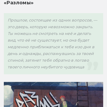
«Разломы»
Прошлое, состоящее из одних вопросов, — 
это дверь, которую невозможно закрыть. 
Ты можешь не смотреть на неё и делать 
вид, что её не существует, но она будет 
медленно приближаться к тебе изо дня в 
день и однажды, распахнувшись за твоей 
спиной, затянет тебя обратно в логово 
твоего личного неубитого чудовища