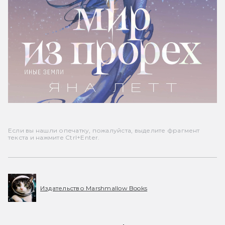
Если вы нашли опечатку, пожалуйста, выделите фрагмент
текста и нажмите Ctrl+Enter.
Издательство Marshmallow Books