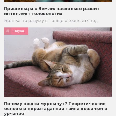
Пришельцы с Земли: насколько развит
интеллект головоногих
Братья по разуму в толще океанских вод
Наука
Почему кошки мурлычут? Теоретические
основы и неразгаданная тайна кошачьего
урчания