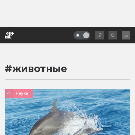
#
животные
Наука