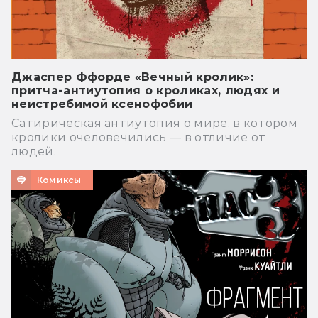
Джаспер Ффорде «Вечный кролик»:
притча-антиутопия о кроликах, людях и
неистребимой ксенофобии
Сатирическая антиутопия о мире, в котором
кролики очеловечились — в отличие от
людей.
Комиксы