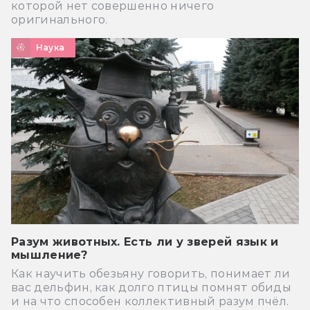
которой нет совершенно ничего
оригинального.
Наука
Разум животных. Есть ли у зверей язык и
мышление?
Как научить обезьяну говорить, понимает ли
вас дельфин, как долго птицы помнят обиды
и на что способен коллективный разум пчёл.