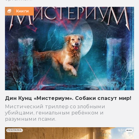
Книги
Дин Кунц «Мистериум». Собаки спасут мир!
Мистический триллер со злобными
убийцами, гениальным ребёнком и
разумными псами.
РЕКЛАМА