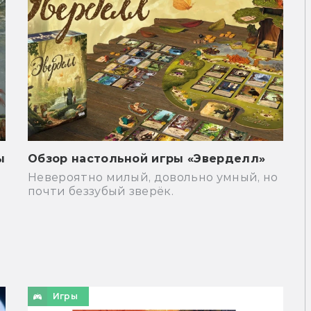
ы
Обзор настольной игры «Эверделл»
Невероятно милый, довольно умный, но
почти беззубый зверёк.
Игры