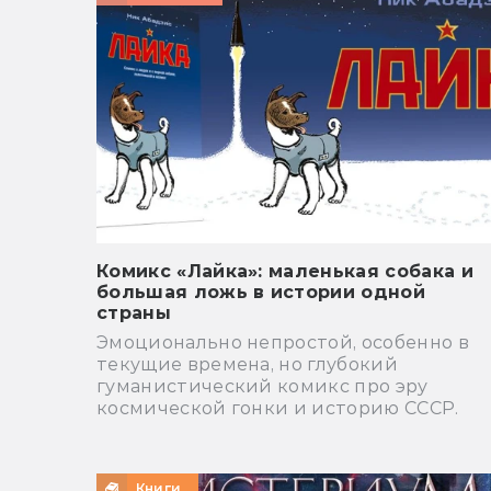
Комикс «Лайка»: маленькая собака и
большая ложь в истории одной
страны
Эмоционально непростой, особенно в
текущие времена, но глубокий
гуманистический комикс про эру
космической гонки и историю СССР.
Книги