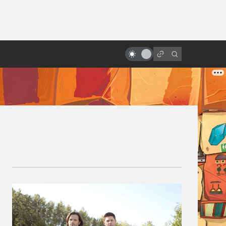
от
Как создавался «Аватар»:
«забытый» блокбастер Джеймса
Кэмерона