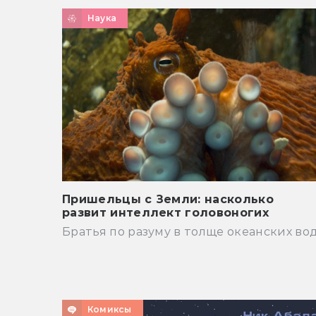
Наука
Пришельцы с Земли: насколько
развит интеллект головоногих
Братья по разуму в толще океанских во
Комиксы