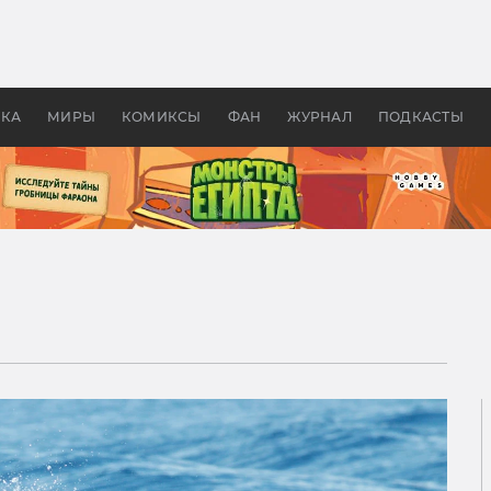
оздавались «Страшилы»:
«Одиссея» Нолана: что эт
, без которого не было
фильм сделал с Гомером и
ластелина колец»
Древней Грецией
УКА
МИРЫ
КОМИКСЫ
ФАН
ЖУРНАЛ
ПОДКАСТЫ