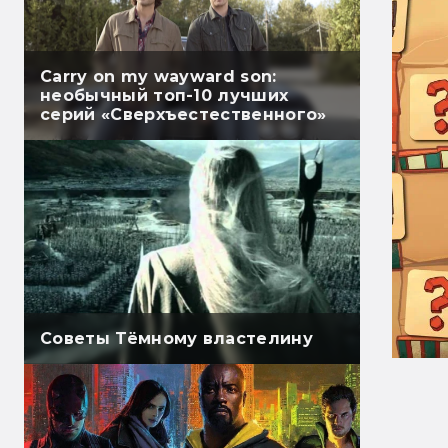
Carry on my wayward son:
необычный топ-10 лучших
серий «Сверхъестественного»
Советы Тёмному властелину