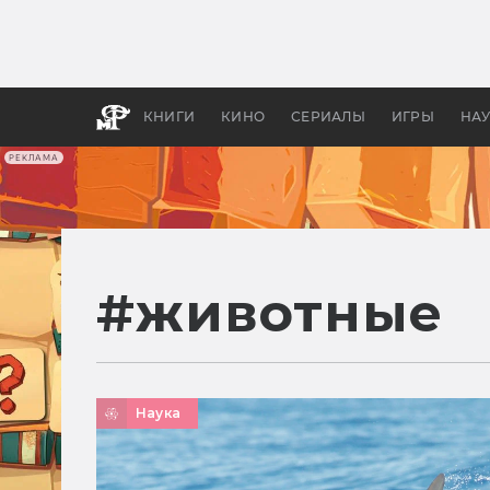
Как с
фильм
бы «В
КНИГИ
КИНО
СЕРИАЛЫ
ИГРЫ
НА
РЕКЛАМА
#
животные
Наука