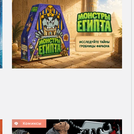
т
Комиксы