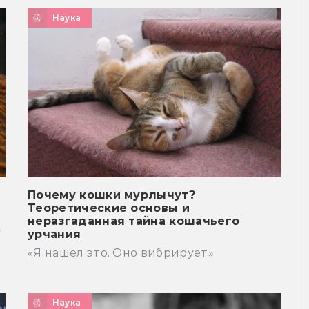
Наука
Почему кошки мурлычут?
Теоретические основы и
неразгаданная тайна кошачьего
д
урчания
«Я нашёл это. Оно вибрирует»
Наука