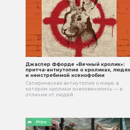
Джаспер Ффорде «Вечный кролик»:
притча-антиутопия о кроликах, людя
и неистребимой ксенофобии
Сатирическая антиутопия о мире, в
котором кролики очеловечились — в
отличие от людей.
Игры