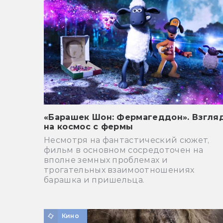
«Барашек Шон: Фермагеддон». Взгля
на космос с фермы
Несмотря на фантастический сюжет,
фильм в основном сосредоточен на
вполне земных проблемах и
трогательных взаимоотношениях
барашка и пришельца.
Кино