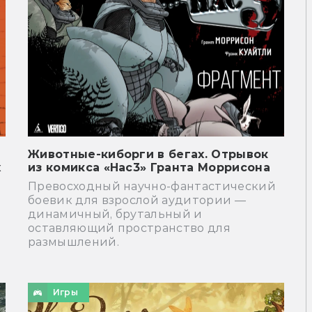
Животные-киборги в бегах. Отрывок
х
из комикса «Нас3» Гранта Моррисона
Превосходный научно-фантастический
боевик для взрослой аудитории —
динамичный, брутальный и
оставляющий пространство для
размышлений.
Игры