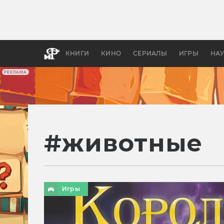
Как с
фильм
бы «В
КНИГИ
КИНО
СЕРИАЛЫ
ИГРЫ
НА
РЕКЛАМА
#
животные
Игры