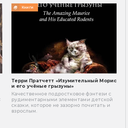
Книги
Терри Пратчетт «Изумительный Морис
и его учёные грызуны»
Качественное подростковое фэнтези с
с
рудиментарными элементами детской
сказки, которое не зазорно почитать и
взрослым.