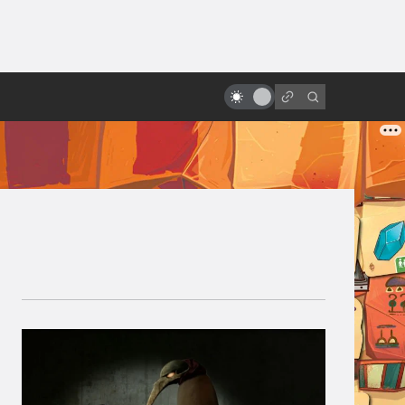
от
«Бегущий человек»: как
создавалась первая экранизация
с Арнольдом Шварценеггером