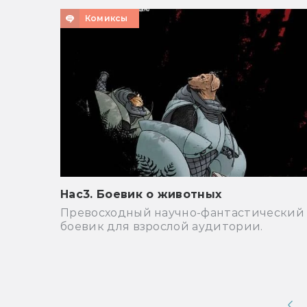
Комиксы
Нас3. Боевик о животных
Превосходный научно-фантастический
боевик для взрослой аудитории.