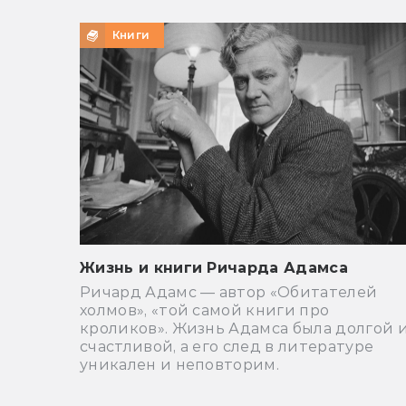
Книги
Жизнь и книги Ричарда Адамса
Ричард Адамс — автор «Обитателей
холмов», «той самой книги про
кроликов». Жизнь Адамса была долгой 
счастливой, а его след в литературе
уникален и неповторим.