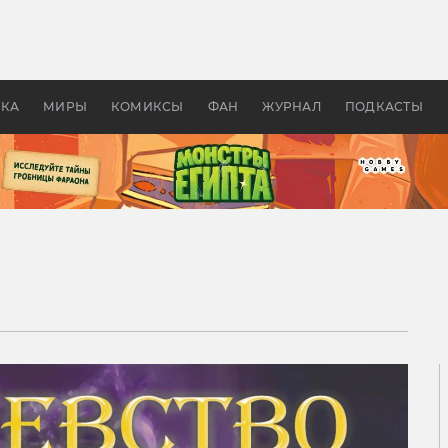
оздавались «Страшилы»:
«Одиссея» Нолана: что эт
, без которого не было
фильм сделал с Гомером и
ластелина колец»
Древней Грецией
УКА
МИРЫ
КОМИКСЫ
ФАН
ЖУРНАЛ
ПОДКАСТЫ