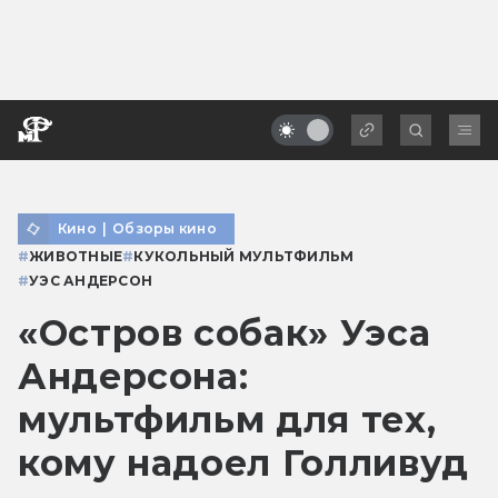
Кино
|
Обзоры кино
#
ЖИВОТНЫЕ
#
КУКОЛЬНЫЙ МУЛЬТФИЛЬМ
#
УЭС АНДЕРСОН
«Остров собак» Уэса
Андерсона:
мультфильм для тех,
кому надоел Голливуд