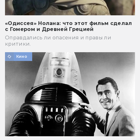
«Одиссея» Нолана: что этот фильм сделал
с Гомером и Древней Грецией
Оправдались ли опасения и правы ли
критики.
Кино