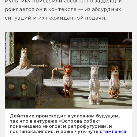
мультику присвоили абсолютно за дело). И 
рождается он в контексте — из абсурдных 
ситуаций и их неожиданной подачи.
Действие происходит в условном будущем,
так что в антураже «Острова собак»
понамешано многое: и ретрофутуризм, и
постапокалипсис, и даже чуть-чуть
стимпанка