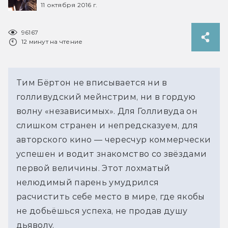
11 октября 2016 г.
96167
12 минут на чтение
Тим Бёртон не вписывается ни в
голливудский мейнстрим, ни в гордую
волну «независимых». Для Голливуда он
слишком странен и непредсказуем, для
авторского кино — чересчур коммерчески
успешен и водит знакомство со звёздами
первой величины. Этот лохматый
нелюдимый парень умудрился
расчистить себе место в мире, где якобы
не добьёшься успеха, не продав душу
дьяволу.