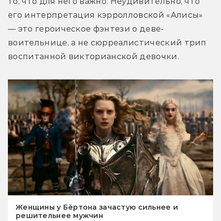
то, что для него важно. Неудивительно, что 
его интерпретация кэрролловской «Алисы» 
— это героическое фэнтези о деве-
воительнице, а не сюрреалистический трип 
воспитанной викторианской девочки.
Женщины у Бёртона зачастую сильнее и
решительнее мужчин