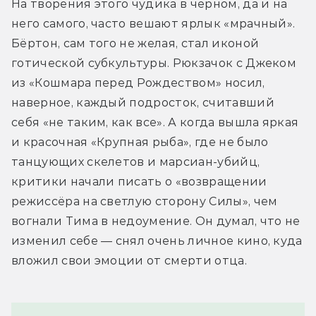
На творения этого чудика в чёрном, да и на 
него самого, часто вешают ярлык «мрачный». 
Бёртон, сам того не желая, стал иконой 
готической субкультуры. Рюкзачок с Джеком 
из «Кошмара перед Рождеством» носил, 
наверное, каждый подросток, считавший 
себя «не таким, как все». А когда вышла яркая 
и красочная «Крупная рыба», где не было 
танцующих скелетов и марсиан-убийц, 
критики начали писать о «возвращении 
режиссёра на светлую сторону Силы», чем 
вогнали Тима в недоумение. Он думал, что не 
изменил себе — снял очень личное кино, куда 
вложил свои эмоции от смерти отца.