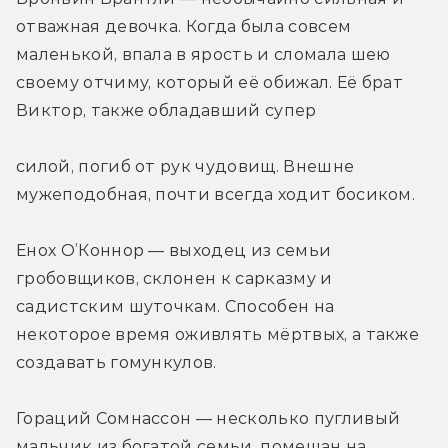
отважная девочка. Когда была совсем 
маленькой, впала в ярость и сломала шею 
своему отчиму, который её обижал. Её брат 
Виктор, также обладавший супер
силой, погиб от рук чудовищ. Внешне 
мужеподобная, почти всегда ходит босиком.
Енох О’Коннор — выходец из семьи 
гробовщиков, склонен к сарказму и 
садистским шуточкам. Способен на 
некоторое время оживлять мёртвых, а также 
создавать гомункулов.
Гораций Сомнассон — несколько пугливый 
мальчик из богатой семьи, помешан на 