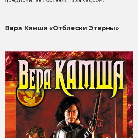
предпочитает оставлять за кадром.
Вера Камша «Отблески Этерны»