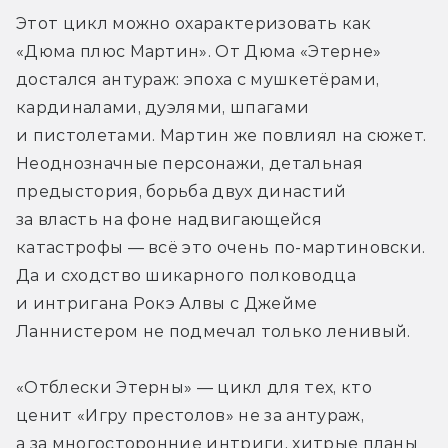
Этот цикл можно охарактеризовать как 
«Дюма плюс Мартин». От Дюма «Этерне» 
достался антураж: эпоха с мушкетёрами, 
кардиналами, дуэлями, шпагами 
и пистолетами. Мартин же повлиял на сюжет. 
Неоднозначные персонажи, детальная 
предыстория, борьба двух династий 
за власть на фоне надвигающейся 
катастрофы — всё это очень по-мартиновски. 
Да и сходство шикарного полководца 
и интригана Рокэ Алвы с Джейме 
Ланнистером не подмечал только ленивый.
«Отблески Этерны» — цикл для тех, кто 
ценит «Игру престолов» не за антураж, 
а за многосторонние интриги, хитрые планы 