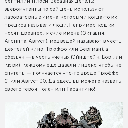
рептилии и лоси. Забавная деталь: 
зверомутанты по сей день используют 
лабораторные имена, которыми когда-то их 
предков называли люди. Например, кошки 
носят древнеримские имена (Октавия, 
Агриппа, Август), медведей называют в честь 
деятелей кино (Трюффо или Бергман), а 
обезьян — в честь учёных (Эйнштейн, Бор или 
Кюри). Каждому ещё давали индекс, чтобы не 
спутать, — получается что-то вроде Трюффо 
61 или Август 30. Да, здесь вы можете назвать 
своего героя Нолан или Тарантино!