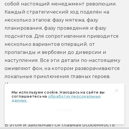
собой настоящий менеджмент революции. 
Каждый стратегический ход поделён на 
несколько этапов: фазу мятежа, фазу 
планирования, фазу проведения и фазу 
подсчётов. Для сопротивления приводится 
несколько вариантов операций, от 
пропаганды и вербовки до диверсии и 
наступления. Все эти детали по-настоящему 
оживляют фон, на котором разворачиваются 
локальные приключения главных героев. 
Игроки не просто слышат от ведущего, что 
где-то там прошло сражение зверей и машин, 
Мы используем cookie. Находясь на сайте вы
соглашаетесь на
обработку персональных
а действительно подсчитывают потери и 
данных.
следят за боевым духом мятежников.
Принять
В этом и заключается главная особенность 