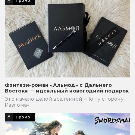
Промо
Фэнтези-роман «Альмод» с Дальнего
Востока — идеальный новогодний подарок
Это начало целой вселенной «По ту сторону
Разлома»
Промо