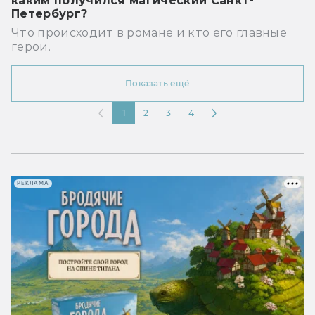
каким получился магический Санкт-
Петербург?
Что происходит в романе и кто его главные
герои.
Показать ещё
1
2
3
4
РЕКЛАМА