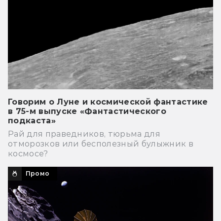
Говорим о Луне и космической фантастике
в 75-м выпуске «Фантастического
подкаста»
Рай для праведников, тюрьма для
отморозков или бесполезный булыжник в
космосе?
Промо