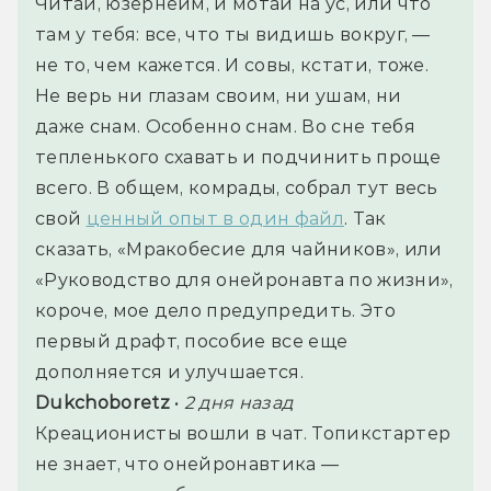
Читай, юзернейм, и мотай на ус, или что 
там у тебя: все, что ты видишь вокруг, — 
не то, чем кажется. И совы, кстати, тоже. 
Не верь ни глазам своим, ни ушам, ни 
даже снам. Особенно снам. Во сне тебя 
тепленького схавать и подчинить проще 
всего. В общем, комрады, собрал тут весь 
свой 
ценный опыт в один файл
. Так 
сказать, «Мракобесие для чайников», или 
«Руководство для онейронавта по жизни», 
короче, мое дело предупредить. Это 
первый драфт, пособие все еще 
дополняется и улучшается. 
Dukchoboretz
 • 
2 дня назад
Креационисты вошли в чат. Топикстартер 
не знает, что онейронавтика — 