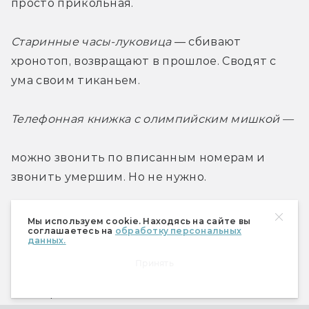
просто прикольная.
Старинные часы-луковица
 — сбивают 
хронотоп, возвращают в прошлое. Сводят с 
ума своим тиканьем.
Телефонная книжка с олимпийским мишкой — 
можно звонить по вписанным номерам и 
звонить умершим. Но не нужно.
Раковина с берега Черного моря
 — издает 
Мы используем cookie. Находясь на сайте вы
соглашаетесь на
обработку персональных
звуки прибрежных волн, возвращает детские 
данных.
воспоминания. Вызывает неконтролируемое 
Принять
желание петь песни у костра и отдавать 
пионерский салют.