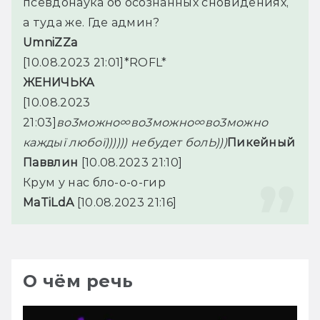
псевдонаука об осознанных сновидениях, 
а туда же. Где админ?
UmniZZa 
[10.08.2023 21:01]
*ROFL*
ЖЕНИЧЬКА 
[10.08.2023 
21:03]
во3можно∞во3можно∞во3можно 
каждыї любої)))))) небудет болЬ)))
Пикейный 
Паввлин
 [10.08.2023 21:10]
Крум у нас бло-о-о-гир
MaTiLdA
 [10.08.2023 21:16]
О чём речь