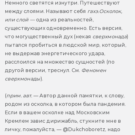
Немного светятся изнутри. Путешествуют 
между слоями. Называют себя 
гахэ.
Осколок, 
или слой —
 одна из реальностей, 
существующих одновременно. Есть версия, 
что могущественный дух (некая 
сверхмонада
) 
пытался пробиться в людской мир, который, 
не выдержав энергетического удара, 
расслоился на множество сущностей (по 
другой версии, треснул. См. 
Феномен 
сверхмонады
).
(
прим. авт.
 — Автор данной памятки, к слову, 
родом из осколка, в котором была пандемия. 
Если в вашем осколке над Московским 
Кремлем завис дирижабль, стукните мне в 
личку, пожалуйста, — @Dukchoboretz, надо 