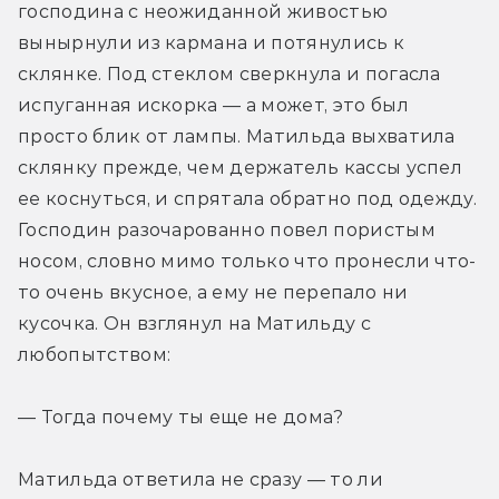
господина с неожиданной живостью 
вынырнули из кармана и потянулись к 
склянке. Под стеклом сверкнула и погасла 
испуганная искорка — а может, это был 
просто блик от лампы. Матильда выхватила 
склянку прежде, чем держатель кассы успел 
ее коснуться, и спрятала обратно под одежду. 
Господин разочарованно повел пористым 
носом, словно мимо только что пронесли что-
то очень вкусное, а ему не перепало ни 
кусочка. Он взглянул на Матильду с 
любопытством:
— Тогда почему ты еще не дома? 
Матильда ответила не сразу — то ли 