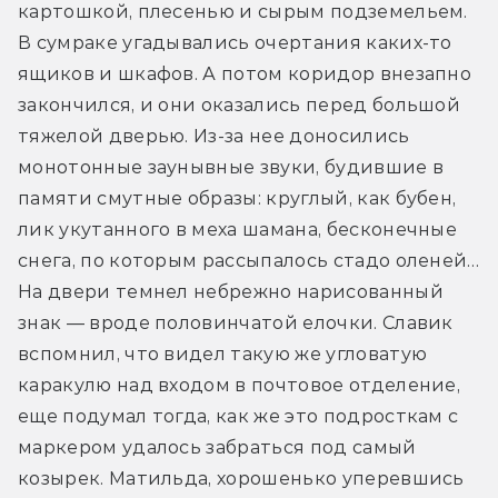
картошкой, плесенью и сырым подземельем. 
В сумраке угадывались очертания каких-то 
ящиков и шкафов. А потом коридор внезапно 
закончился, и они оказались перед большой 
тяжелой дверью. Из-за нее доносились 
монотонные заунывные звуки, будившие в 
памяти смутные образы: круглый, как бубен, 
лик укутанного в меха шамана, бесконечные 
снега, по которым рассыпалось стадо оленей… 
На двери темнел небрежно нарисованный 
знак — вроде половинчатой елочки. Славик 
вспомнил, что видел такую же угловатую 
каракулю над входом в почтовое отделение, 
еще подумал тогда, как же это подросткам с 
маркером удалось забраться под самый 
козырек. Матильда, хорошенько уперевшись 