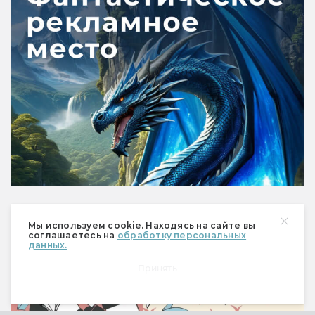
Рекомендуем
Мы используем cookie. Находясь на сайте вы
соглашаетесь на
обработку персональных
данных.
Принять