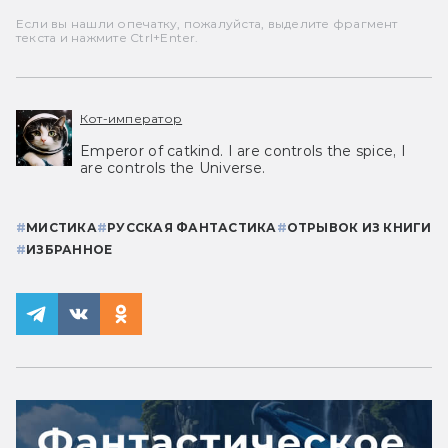
Если вы нашли опечатку, пожалуйста, выделите фрагмент
текста и нажмите Ctrl+Enter.
Кот-император
Emperor of catkind. I are controls the spice, I
are controls the Universe.
#
МИСТИКА
#
РУССКАЯ ФАНТАСТИКА
#
ОТРЫВОК ИЗ КНИГИ
#
ИЗБРАННОЕ