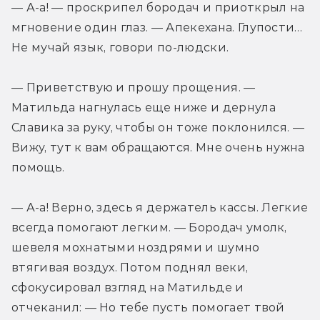
— А-а! — проскрипел бородач и приоткрыл на 
мгновение один глаз. — Апекехана. Глупости… 
Не мучай язык, говори по-людски.
— Приветствую и прошу прощения. — 
Матильда нагнулась еще ниже и дернула 
Славика за руку, чтобы он тоже поклонился. — 
Вижу, тут к вам обращаются. Мне очень нужна 
помощь.
— А-а! Верно, здесь я держатель кассы. Легкие 
всегда помогают легким. — Бородач умолк, 
шевеля мохнатыми ноздрями и шумно 
втягивая воздух. Потом поднял веки, 
сфокусировал взгляд на Матильде и 
отчеканил: — Но тебе пусть помогает твой 