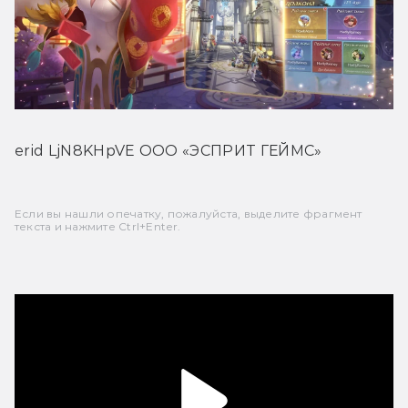
erid LjN8KHpVE ООО «ЭСПРИТ ГЕЙМС»
Если вы нашли опечатку, пожалуйста, выделите фрагмент
текста и нажмите Ctrl+Enter.