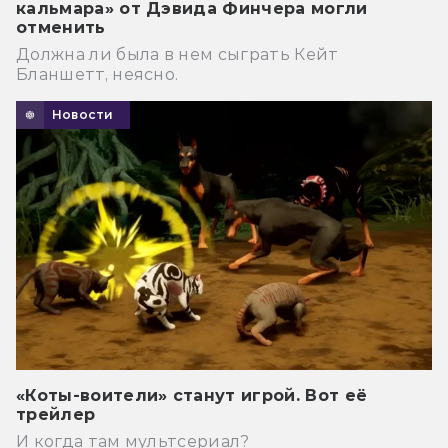
кальмара» от Дэвида Финчера могли
отменить
Должна ли была в нем сыграть Кейт
Бланшетт, неясно.
Новости
«Коты-воители» станут игрой. Вот её
трейлер
И когда там мультсериал?