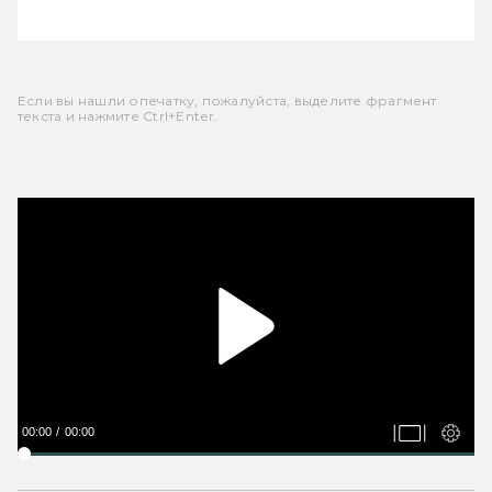
Если вы нашли опечатку, пожалуйста, выделите фрагмент
текста и нажмите Ctrl+Enter.
00:00
00:00