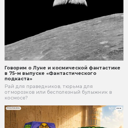
Говорим о Луне и космической фантастике
в 75-м выпуске «Фантастического
подкаста»
Рай для праведников, тюрьма для
отморозков или бесполезный булыжник в
космосе?
РЕКЛАМА