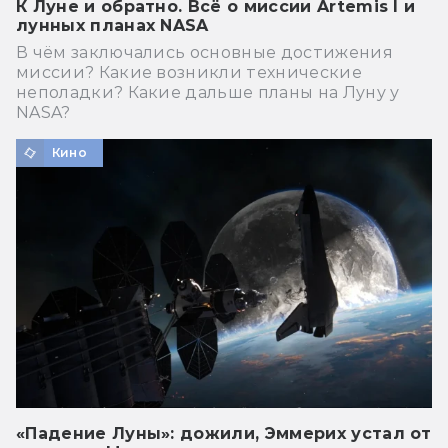
К Луне и обратно. Всё о миссии Artemis I и
лунных планах NASA
В чём заключались основные достижения
миссии? Какие возникли технические
неполадки? Какие дальше планы на Луну у
NASA?
Кино
«Падение Луны»: дожили, Эммерих устал от