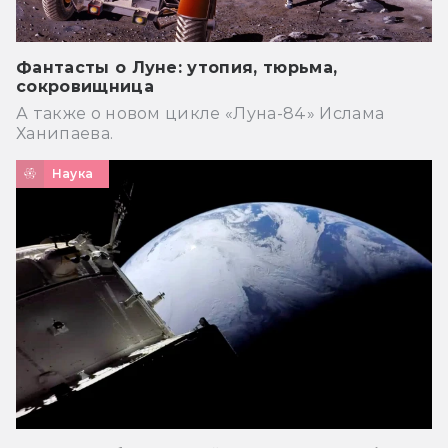
Фантасты о Луне: утопия, тюрьма,
сокровищница
А также о новом цикле «Луна-84» Ислама
Ханипаева.
Наука