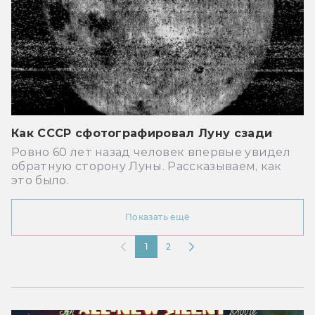
Как СССР сфотографировал Луну сзади
Ровно 60 лет назад человек впервые увидел
обратную сторону Луны. Рассказываем, как
это было.
Показать ещё
1
2