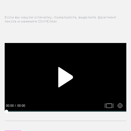
Если вы нашли опечатку, пожалуйста, выделите фрагмент
текста и нажмите Ctrl+Enter.
00:00
00:00