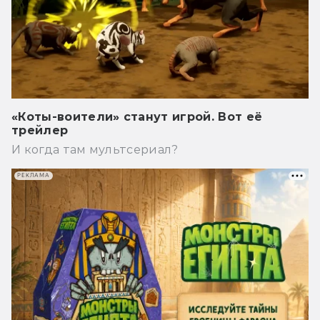
«Коты-воители» станут игрой. Вот её
трейлер
И когда там мультсериал?
РЕКЛАМА