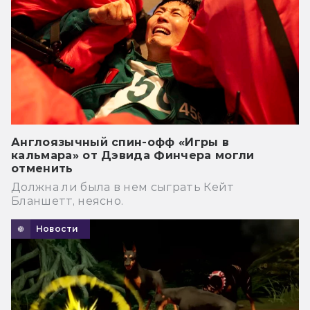
Англоязычный спин-офф «Игры в
кальмара» от Дэвида Финчера могли
отменить
Должна ли была в нем сыграть Кейт
Бланшетт, неясно.
Новости