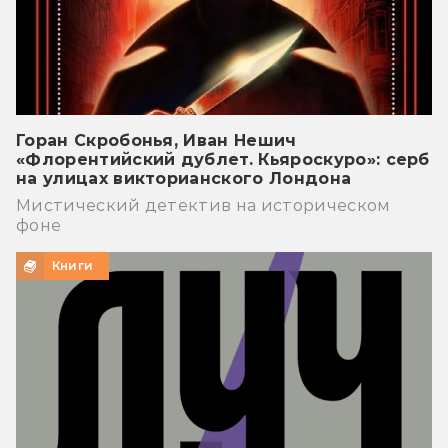
Горан Скробонья, Иван Нешич
«Флорентийский дублет. Кьяроскуро»: серб
на улицах викторианского Лондона
Мистический детектив на историческом
фоне
Книги