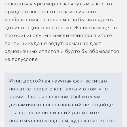
показаться 
чрезмерно затянутым, а кто-то 
придёт в восторг от реалистичного 
изображения того, 
как могла бы выглядеть 
цивилизация головоногих. Жаль только, что 
все оригинальные 
мысли Нэйлера в итоге 
почти никуда не ведут: роман не даёт 
однозначных ответов 
и будто бы обрывается 
на полуслове.
Итог
: достойная научная фантастика о 
попытке первого контакта и о том, что 
значит 
быть человеком. Любителям 
динамичных повествований не подойдёт 
— а вот если вы 
лишний раз хотите 
поразмышлять над тем, куда катится этот 