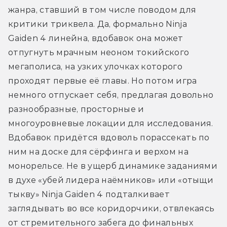
жанра, ставший в том числе поводом для 
критики триквела. Да, формально Ninja 
Gaiden 4 линейна, вдобавок она может 
отпугнуть мрачным неоном токийского 
мегаполиса, на узких улочках которого 
проходят первые её главы. Но потом игра 
немного отпускает себя, предлагая довольно 
разнообразные, просторные и 
многоуровневые локации для исследования. 
Вдобавок придётся вдоволь порассекать по 
ним на доске для сёрфинга и верхом на 
монорельсе. Не в ущерб динамике заданиями 
в духе «убей лидера наёмников» или «отыщи 
тыкву» Ninja Gaiden 4 подталкивает 
заглядывать во все коридорчики, отвлекаясь 
от стремительного забега до финальных 