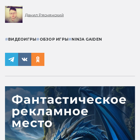
Данил Ряснянский
#
ВИДЕОИГРЫ
#
ОБЗОР ИГРЫ
#
NINJA GAIDEN