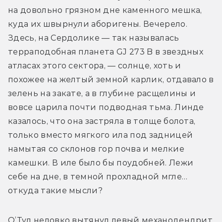
на довольно грязном дне каменного мешка, 
куда их швырнули аборигены. Вечерело. 
Здесь, на Сердолике — так называлась 
терраподобная планета GJ 273 B в звездных 
атласах этого сектора, — солнце, хоть и 
похожее на желтый земной карлик, отдавало в 
зелень на закате, а в глубине расщелины и 
вовсе царила почти подводная тьма. Линде 
казалось, что она застряла в толще болота, 
только вместо мягкого ила под задницей 
намытая со склонов гор почва и мелкие 
камешки. В иле было бы поудобней. Лежи 
себе на дне, в темной прохладной мгле… 
откуда такие мысли?
О’Тул неловко вытянул левый механодендрит 