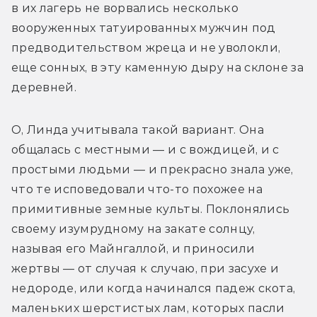
в их лагерь не ворвались несколько 
вооруженных татуированных мужчин под 
предводительством жреца и не уволокли, 
еще сонных, в эту каменную дыру на склоне за 
деревней.
О, Линда учитывала такой вариант. Она 
общалась с местными — и с вождицей, и с 
простыми людьми — и прекрасно знала уже, 
что те исповедовали что-то похожее на 
примитивные земные культы. Поклонялись 
своему изумрудному на закате солнцу, 
называя его Майнгаллой, и приносили 
жертвы — от случая к случаю, при засухе и 
недороде, или когда начинался падеж скота, 
маленьких шерстистых лам, которых пасли 