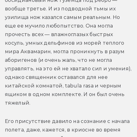
обсидиановый нож туземца под ребро — 
вообще третье. И из подводной тьмы их 
узилища нож казался самым реальным. Но 
еще ее мучило любопытство. Она могла 
прочесть всех — влажноглазых быстрых 
косуль, умных дельфинов из морей теплого 
мира Аквамарин, могла проникнуть в разум 
аборигенов (и очень жаль, что не могла 
управлять, на это ей не хватало сил и умения), 
однако священник оставался для нее 
китайской комнатой, tabula rasa и черным 
ящиком в одном комплекте. И он был очень 
тяжелый.
Его присутствие давило на сознание с начала 
полета, даже, кажется, в криосне во время 