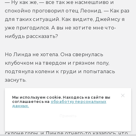
— Ну как же, — все так же насмешливо и 
спокойно проговорил отец Леонид. — Как раз 
для таких ситуаций. Как видите, Джеймсу я 
уже пригодился. А вы не хотите мне что-
нибудь рассказать?
Но Линда не хотела. Она свернулась 
клубочком на твердом и грязном полу, 
подтянула колени к груди и попыталась 
заснуть.
Мы используем cookie. Находясь на сайте вы
соглашаетесь на
обработку персональных
данных.
Во сне она продолжила разговор — или все же 
Принять
спор? — с отцом Леонидом. Они стояли на 
склоне горы, и Линде отчего-то казалось, что 