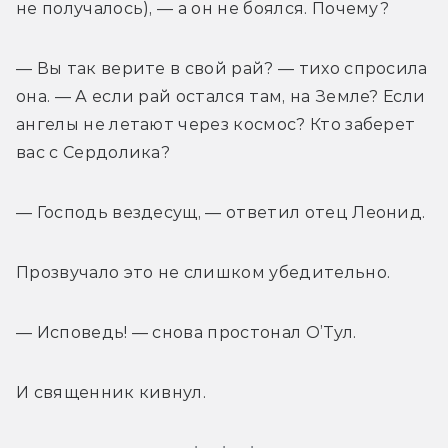
не получалось), — а он не боялся. Почему?
— Вы так верите в свой рай? — тихо спросила 
она. — А если рай остался там, на Земле? Если 
ангелы не летают через космос? Кто заберет 
вас с Сердолика?
— Господь вездесущ, — ответил отец Леонид.
Прозвучало это не слишком убедительно.
— Исповедь! — снова простонал О’Тул.
И священник кивнул.