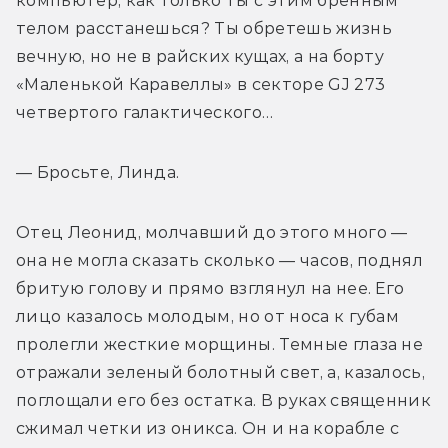
компьютер, как только ты с этим бренным 
телом расстанешься? Ты обретешь жизнь 
вечную, но не в райских кущах, а на борту 
«Маленькой Каравеллы» в секторе GJ 273 
четвертого галактического…
— Бросьте, Линда.
Отец Леонид, молчавший до этого много — 
она не могла сказать сколько — часов, поднял 
бритую голову и прямо взглянул на нее. Его 
лицо казалось молодым, но от носа к губам 
пролегли жесткие морщины. Темные глаза не 
отражали зеленый болотный свет, а, казалось, 
поглощали его без остатка. В руках священник 
сжимал четки из оникса. Он и на корабле с 