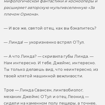
мифологической фантастики и космооперы и 
расширяет авторскую мультивселенную «За 
плечом Ориона».
— И все же, святой отец, как вы бэкапитесь?
— Линда! — укоризненно встрял О’Тул.
— А что Линда? — скривила губы Линда. — 
Нам интересно. И тебе, Джеймс, интересно. 
Ты только делаешь вид, что неинтересно, из 
твоей клятой машинной вежливости.
Трое — Линда Свансен, лингвобиолог, 
механик Джеймс О’Тул и отец Леонид — 
сидели на каменном полу пещеры, а точнее, 