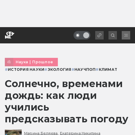
Наука
|
Прошлое
#
ИСТОРИЯ НАУКИ
#
ЭКОЛОГИЯ
#
НАУЧПОП
#
КЛИМАТ
Солнечно, временами
дождь: как люди
учились
предсказывать погоду
Марина Беляева,
Екатерина Никитина