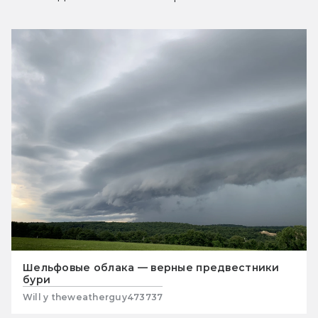
Шельфовые облака — верные предвестники
бури
Will y theweatherguy473737