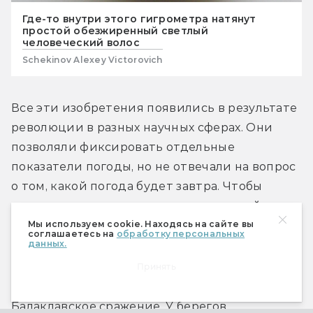
Где-то внутри этого гигрометра натянут
простой обезжиренный светлый
человеческий волос
Schekinov Alexey Victorovich
Все эти изобретения появились в результате 
революции в разных научных сферах. Они 
позволяли фиксировать отдельные 
показатели погоды, но не отвечали на вопрос 
о том, какой погода будет завтра. Чтобы 
совершить скачок от примет и гаданий к 
Мы используем cookie. Находясь на сайте вы
прогнозированию с помощью современных 
соглашаетесь на
обработку персональных
данных.
приборов, потребовалось время.
Принять
14 ноября 1854 года. Крымская война, 
Балаклавское сражение. У берегов 