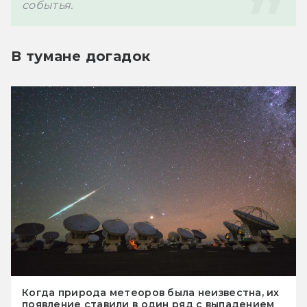
событья.
В тумане догадок
Когда природа метеоров была неизвестна, их
появление ставили в один ряд с выпадением