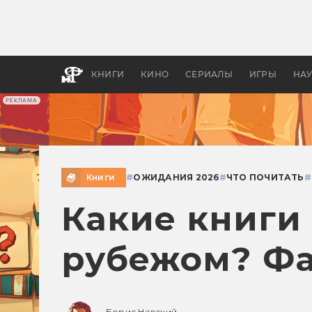
Как с
фильм
бы «В
КНИГИ
КИНО
СЕРИАЛЫ
ИГРЫ
НА
РЕКЛАМА
Книги
#
ОЖИДАНИЯ 2026
#
ЧТО ПОЧИТАТЬ
#
Какие книги 
рубежом? Фа
Борис Невский