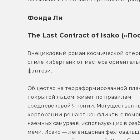
Фонда Ли
The Last Contract of Isako («П
Внецикловый роман космической оперы
стиле киберпанк от мастера ориентальн
фэнтези.
Общество на терраформированной план
покрытой льдом, живёт по правилам 
средневековой Японии. Могущественны
корпорации решают конфликты с помо
наёмных самураев, использующих в разб
мечи. Исако — легендарная фехтовальщи