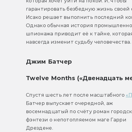
которая хочет уйти на покой. И, чтобы 
гарантировать безбедную жизнь своей с
Исако решает выполнить последний кон
Однако обычная история промышленног
шпионажа приводит её к тайне, которая
навсегда изменит судьбу человечества.
Джим Батчер
Twelve Months («Двенадцать м
Спустя шесть лет после масштабного 
«П
Батчер выпускает очередной, аж 
восемнадцатый по счёту роман городск
фэнтези о непотопляемом маге Гарри 
Дрездене.