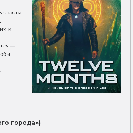
 спасти 
 
х, и 
тся — 
обы 
 
 
ого города»)