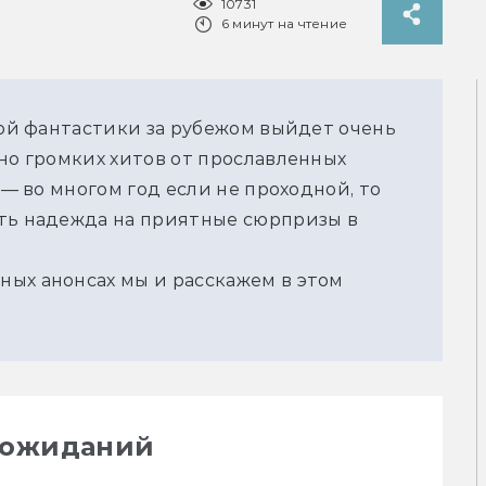
10731
6 минут на чтение
вой фантастики за рубежом выйдет очень 
но громких хитов от прославленных 
 — во многом год если не проходной, то 
ть надежда на приятные сюрпризы в 
ых анонсах мы и расскажем в этом 
 ожиданий