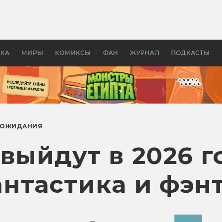
оздавались «Страшилы»:
«Одиссея» Нолана: что эт
, без которого не было
фильм сделал с Гомером и
ластелина колец»
Древней Грецией
УКА
МИРЫ
КОМИКСЫ
ФАН
ЖУРНАЛ
ПОДКАСТЫ
ОЖИДАНИЯ
выйдут в 2026 г
нтастика и фэн