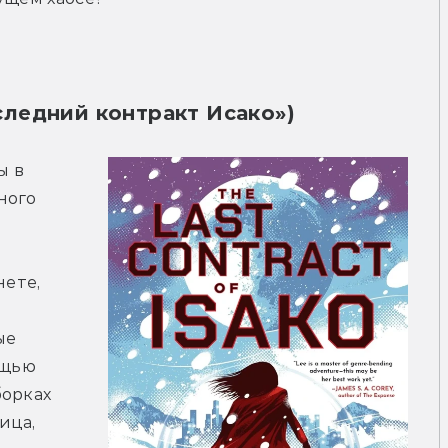
оследний контракт Исако»)
 в 
ого 
ете, 
е 
щью 
орках 
ца, 