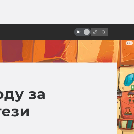
от
«Братству кольца» — 20 лет! Как
открылась дверь в Средиземье
оду за
тези