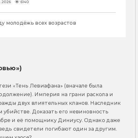
1.2026
6140
ду молодёжь всех возрастов
овью»)
ези «Тень Левиафана» (вначале была 
родолжение). Империя на грани раскола и 
ражды двух влиятельных кланов. Наследник 
 убийстве. Доказать его невиновность 
бре и её помощнику Диниусу. Однако даже 
 ведь свидетели погибают один за другим. 
ущем хаосе?