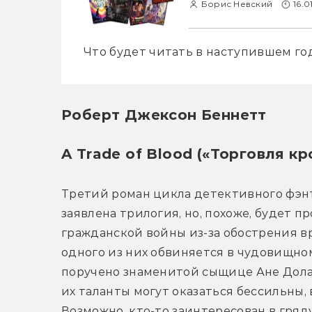
Борис Невский
16.0
Что будет читать в наступившем го
Роберт Джексон Беннетт
A Trade of Blood («Торговля кр
Третий роман цикла детективного фэнт
заявлена трилогия, но, похоже, будет п
гражданской войны из-за обострения в
одного из них обвиняется в чудовищном
поручено знаменитой сыщице Ане Дола
их таланты могут оказаться бессильны,
Возможно, кто-то заинтересован в гряд