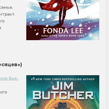
емье, 
тракт. 
о 
 
есяцев»)
оля боя»
ого 