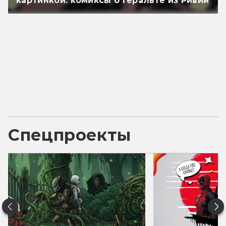
картинкой: комиксы о Геральте из Ривии
Спецпроекты