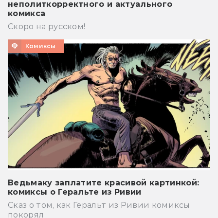
неполиткорректного и актуального
комикса
Скоро на русском!
Комиксы
Ведьмаку заплатите красивой картинкой:
комиксы о Геральте из Ривии
Сказ о том, как Геральт из Ривии комиксы
покорял