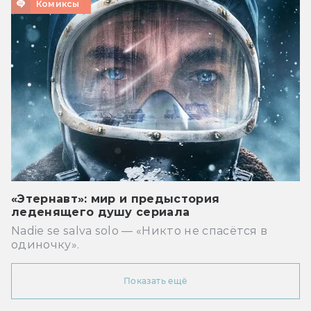
Комиксы
«Этернавт»: мир и предыстория
леденящего душу сериала
Nadie se salva solo — «Никто не спасётся в
одиночку».
Показать ещё