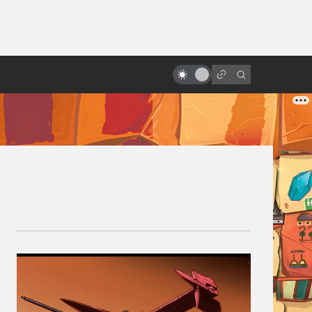
ы»:
«Назад в будущее» vs реальный
ыло
2015 год: где моя летающая
доска?