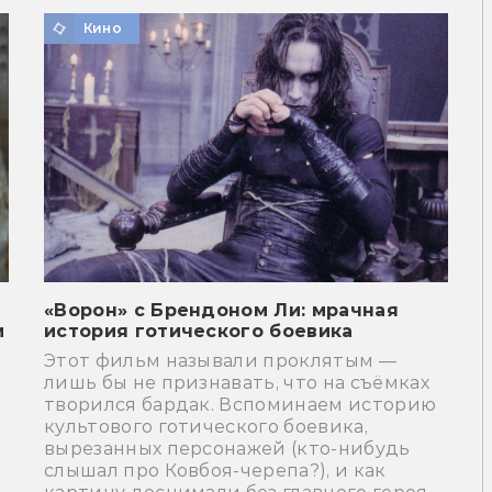
Кино
«Ворон» с Брендоном Ли: мрачная
и
история готического боевика
Этот фильм называли проклятым —
лишь бы не признавать, что на съёмках
творился бардак. Вспоминаем историю
культового готического боевика,
вырезанных персонажей (кто-нибудь
слышал про Ковбоя-черепа?), и как