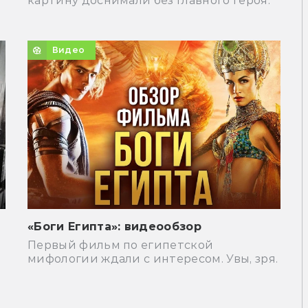
картину доснимали без главного героя.
Видео
«Боги Египта»: видеообзор
Первый фильм по египетской
мифологии ждали с интересом. Увы, зря.