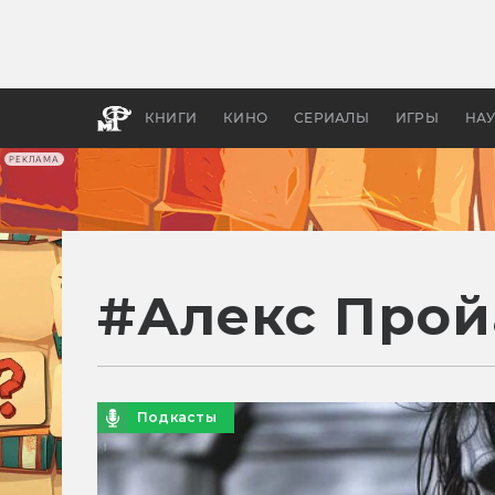
Какие
авгус
апока
детск
КНИГИ
КИНО
СЕРИАЛЫ
ИГРЫ
НА
РЕКЛАМА
#
Алекс Прой
Подкасты