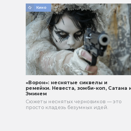
Кино
«Ворон»: неснятые сиквелы и
ремейки. Невеста, зомби-коп, Сатана 
Эминем
Сюжеты неснятых черновиков — это
просто кладезь безумных идей.