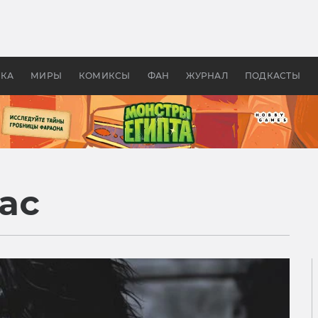
 фильмы смотреть в
Как создавались «Страшил
те 2026? В мире —
фильм, без которого не б
липсис, в России —
бы «Властелина колец»
ие комедии
УКА
МИРЫ
КОМИКСЫ
ФАН
ЖУРНАЛ
ПОДКАСТЫ
ас