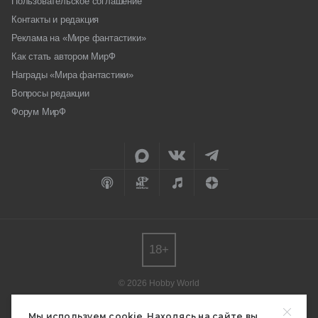
Пользовательское соглашение
Контакты и редакция
Реклама на «Мире фантастики»
Как стать автором МирФ
Награды «Мира фантастики»
Вопросы редакции
Форум МирФ
18+
© 2026 Hobby World
Любое использование материалов допускается только с согласия
редакции.
Мы используем cookie. Находясь на сайте вы