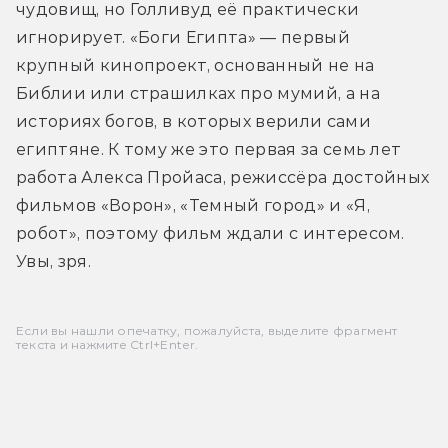
чудовищ, но Голливуд её практически 
игнорирует. «Боги Египта» — первый 
крупный кинопроект, основанный не на 
Библии или страшилках про мумий, а на 
историях богов, в которых верили сами 
египтяне. К тому же это первая за семь лет 
работа Алекса Пройаса, режиссёра достойных 
фильмов «Ворон», «Темный город» и «Я, 
робот», поэтому фильм ждали с интересом. 
Увы, зря.
Если вы нашли опечатку, пожалуйста, выделите фрагмент
текста и нажмите Ctrl+Enter.