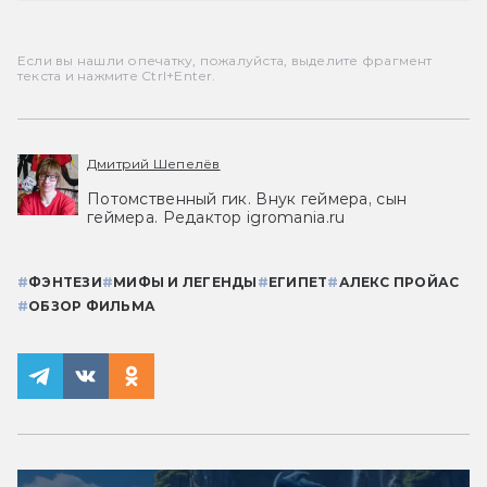
Если вы нашли опечатку, пожалуйста, выделите фрагмент
текста и нажмите Ctrl+Enter.
Дмитрий Шепелёв
Потомственный гик. Внук геймера, сын
геймера. Редактор igromania.ru
#
ФЭНТЕЗИ
#
МИФЫ И ЛЕГЕНДЫ
#
ЕГИПЕТ
#
АЛЕКС ПРОЙАС
#
ОБЗОР ФИЛЬМА