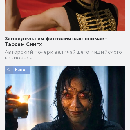
Запредельная фантазия: как снимает
Тарсем Сингх
Авторский почерк величайшего индийского
визионера
Кино