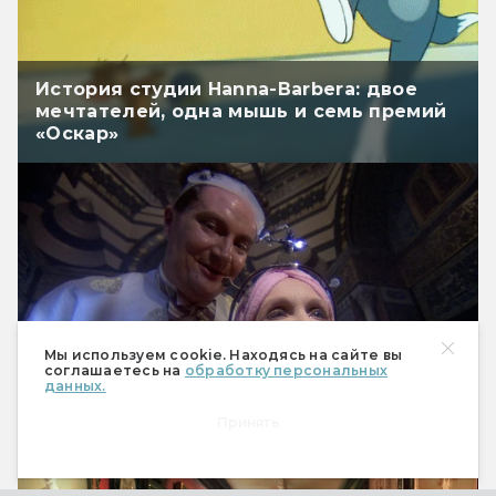
История студии Hanna-Barbera: двое
мечтателей, одна мышь и семь премий
«Оскар»
Мы используем cookie. Находясь на сайте вы
соглашаетесь на
обработку персональных
данных.
«Бразилия» Терри Гиллиама: фееричная
и жизненная антиутопия про
Принять
Маленького Брата