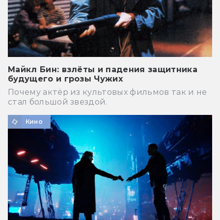
Майкл Бин: взлёты и падения защитника
будущего и грозы Чужих
Почему актёр из культовых фильмов так и не
стал большой звездой.
Кино