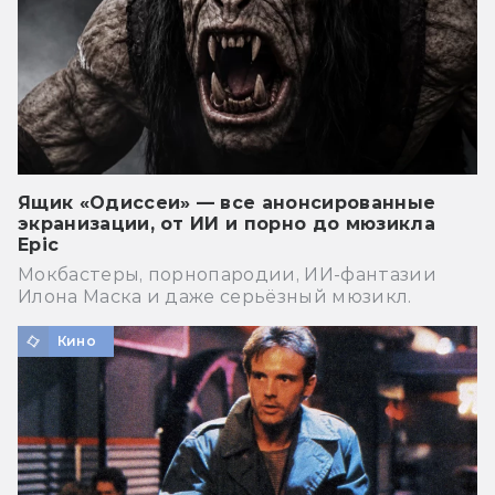
Ящик «Одиссеи» — все анонсированные
экранизации, от ИИ и порно до мюзикла
Epic
Мокбастеры, порнопародии, ИИ-фантазии
Илона Маска и даже серьёзный мюзикл.
Кино