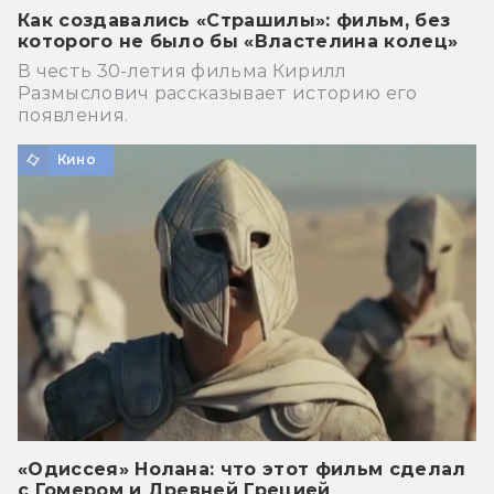
Как создавались «Страшилы»: фильм, без
которого не было бы «Властелина колец»
В честь 30-летия фильма Кирилл
Размыслович рассказывает историю его
появления.
Кино
«Одиссея» Нолана: что этот фильм сделал
с Гомером и Древней Грецией