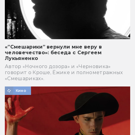
«”Смешарики” вернули мне веру в
человечество»: беседа с Сергеем
Лукьяненко
Автор «Ночного дозора» и «Черновика»
говорит о Кроше, Ёжике и полнометражных
«Смешариках».
Кино