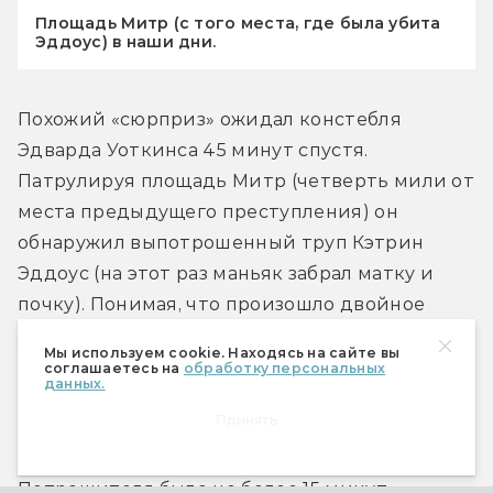
Площадь Митр (с того места, где была убита
Эддоус) в наши дни.
Похожий «сюрприз» ожидал констебля 
Эдварда Уоткинса 45 минут спустя. 
Патрулируя площадь Митр (четверть мили от 
места предыдущего преступления) он 
обнаружил выпотрошенный труп Кэтрин 
Эддоус (на этот раз маньяк забрал матку и 
почку). Понимая, что произошло двойное 
убийство, полиция устроила облаву во всем 
Мы используем cookie. Находясь на сайте вы
районе, но никого не нашла. Это было почти 
соглашаетесь на
обработку персональных
данных.
невероятно, ведь в предполагаемое время 
Принять
преступления площадь патрулировали как 
минимум три констебля. На все про все у 
Потрошителя было не более 15 минут — 