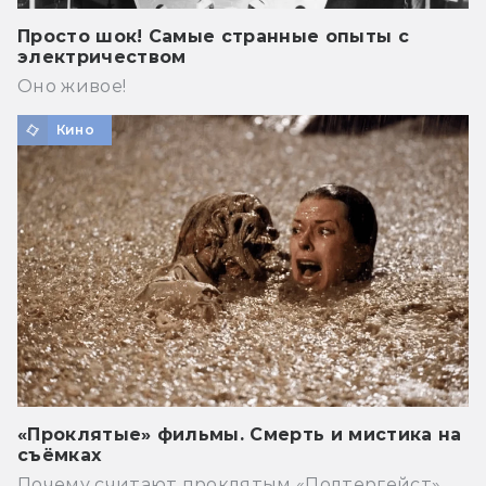
Просто шок! Самые странные опыты с
электричеством
Оно живое!
Кино
«Проклятые» фильмы. Смерть и мистика на
съёмках
Почему считают проклятым «Полтергейст»,