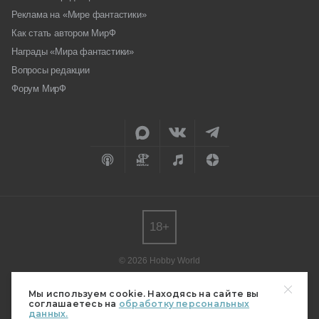
Реклама на «Мире фантастики»
Как стать автором МирФ
Награды «Мира фантастики»
Вопросы редакции
Форум МирФ
18+
© 2026 Hobby World
Любое использование материалов допускается только с согласия
редакции.
Мы используем cookie. Находясь на сайте вы
соглашаетесь на
обработку персональных
Мнение авторов может не совпадать с мнением редакции.
данных.