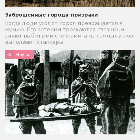
Заброшенные города-призраки
Когда люди уходят, город превращается в
мумию. Его артерии трескаются, глазницы
зияют выбитыми стёклами, а из тёмных углов
выползают сталкеры.
Наука