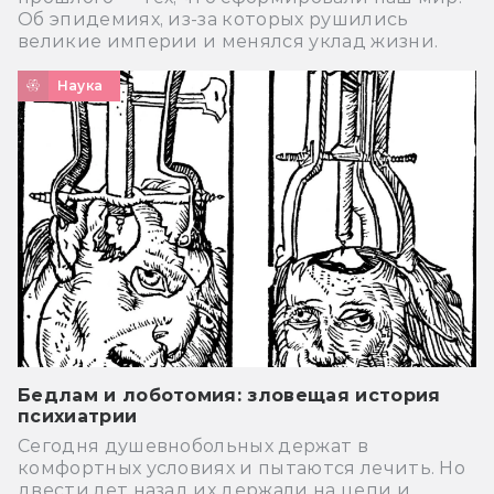
Об эпидемиях, из-за которых рушились
великие империи и менялся уклад жизни.
Наука
Бедлам и лоботомия: зловещая история
психиатрии
Сегодня душевнобольных держат в
комфортных условиях и пытаются лечить. Но
двести лет назад их держали на цепи и