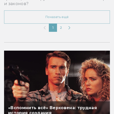
и законов?
Показать ещё
1
2
«Вспомнить всё» Верховена: трудная
история создания