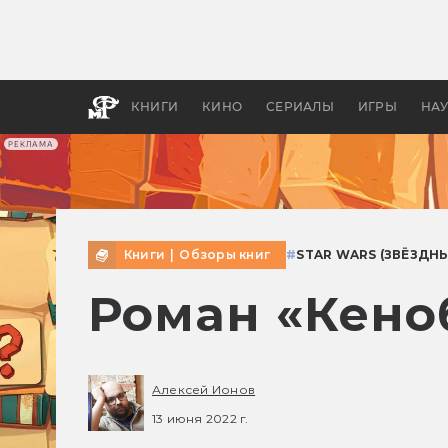
Какие
авгус
апока
детск
КНИГИ
КИНО
СЕРИАЛЫ
ИГРЫ
НА
РЕКЛАМА
Книги
|
Обзоры книг
#
STAR WARS (ЗВЁЗДН
Роман «Кено
Алексей Ионов
13 июня 2022 г.