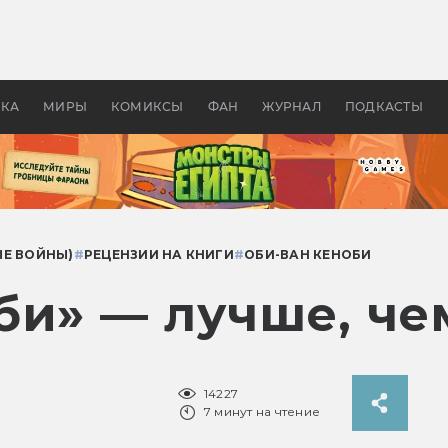
 фильмы смотреть в
Как создавались «Страшил
те 2026? В мире —
фильм, без которого не б
липсис, в России —
бы «Властелина колец»
ие комедии
УКА
МИРЫ
КОМИКСЫ
ФАН
ЖУРНАЛ
ПОДКАСТЫ
ЫЕ ВОЙНЫ)
#
РЕЦЕНЗИИ НА КНИГИ
#
ОБИ-ВАН КЕНОБИ
би» — лучше, че
14227
7 минут на чтение