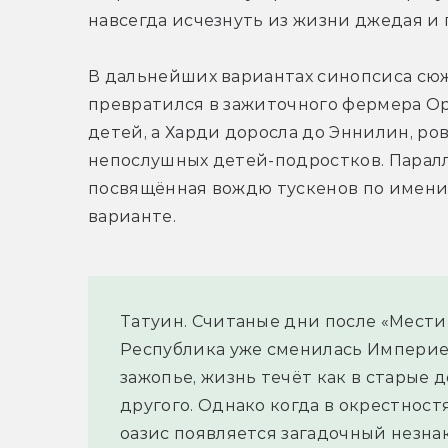
навсегда исчезнуть из жизни джедая и 
В дальнейших вариантах синопсиса сюж
превратился в зажиточного фермера Орр
детей, а Харди доросла до Эннилин, ро
непослушных детей-подростков. Паралл
посвящённая вождю тускенов по имени 
варианте.
Татуин. Считаные дни после «Мести с
Республика уже сменилась Империей,
зажопье, жизнь течёт как в старые д
другого. Однако когда в окрестност
оазис появляется загадочный незнак