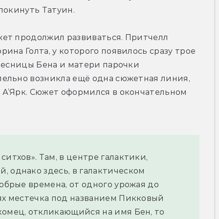
покинуть Татуин. 
ет продолжил развиваться. Притчелл 
ина Голта, у которого появилось сразу трое 
весницы Бена и матери парочки 
ельно возникла ещё одна сюжетная линия, 
А’Ярк. Сюжет оформился в окончательном 
итхов». Там, в центре галактики, 
 однако здесь, в галактическом 
обрые времена, от одного урожая до 
ях местечка под названием Пикковый 
омец, откликающийся на имя Бен, то 