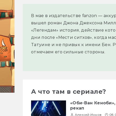
В мае в издательстве fanzon — акку
вышел роман Джона Джексона Милле
«Легендам» история, действие кото
дни после «Мести ситхов», когда м
Татуине и не привык к имени Бен. 
отмечаем его сильные стороны.
А что там в сериале?
«Оби-Ван Кеноби»,
рекап
Алексей Ионов
08.