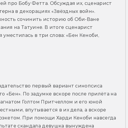
й про Бобу Фетта. Обсуждая их, сценарист 
ерна в декорациях «Звёздных войн». 
ность сочинить историю об Оби-Ване 
ния на Татуине. В итоге сценарист 
 уместилась в три слова: «Бен Кеноби, 
здательство первый вариант синопсиса 
о «Бен». По задумке вскоре после прилёта на 
агнатом Голтом Притчеллом и его юной 
стными, впутывается в их дела, а вскоре 
рэкетом. При помощи Харди Кеноби навсегда 
ультате скандала девушка вынуждена 