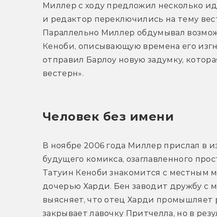
Миллер с ходу предложил несколько иде
и редактор переключились на тему вест
Параллельно Миллер обдумывал возмож
Кеноби, описывающую времена его изгна
отправил Барлоу новую задумку, которая
вестерн».
Человек без имени
В ноябре 2006 года Миллер прислал в и
будущего комикса, озаглавленного прост
Татуин Кеноби знакомится с местным м
дочерью Харди. Бен заводит дружбу с ме
выясняет, что отец Харди промышляет 
закрывает лавочку Притчелла, но в рез