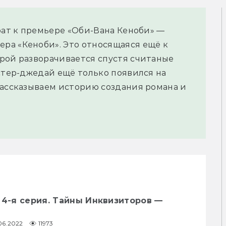
рат к премьере «Оби-Вана Кеноби» —
ра «Кеноби». Это относящаяся ещё к
рой разворачивается спустя считаные
астер-джедай ещё только появился на
Рассказываем историю создания романа и
 4-я серия. Тайны Инквизиторов —
06.2022
11973