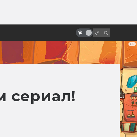
ы»:
ыло
Все экранизации Стругацких.
Часть 1: классика
м сериал!