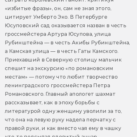
«избитые фразы», он, сам не зная этого, 
цитирует Умберто Эко. В Петербурге 
Юсуповский сад оказывается назван в честь 
гроссмейстера Артура Юсупова, улица 
Рубинштейна — в честь Акибы Рубинштейна, 
а Камская улица — в честь Гаты Камского. 
Приехавший в Северную столицу мальчик 
спешит на экскурсию «по романовским 
местам» — потому что любит творчество 
ленинградского гроссмейстера Петра 
Романовского. Главный апологет шахмат 
рассказывает, как в эпоху борьбы с 
литературой одну женщину уволили за то, 
что она на левую руку надела перчатку с 
правой руки, и как вместо чая ему в чашку 
кто-то подсыпал ядовитый анчар. 