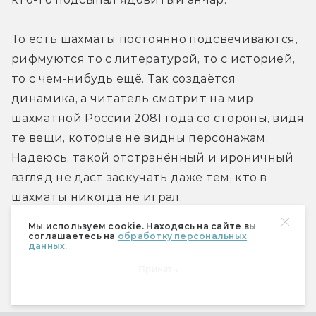
То есть шахматы постоянно подсвечиваются, 
рифмуются то с литературой, то с историей, 
то с чем-нибудь ещё. Так создаётся 
динамика, а читатель смотрит на мир 
шахматной России 2081 года со стороны, видя 
те вещи, которые не видны персонажам. 
Надеюсь, такой отстранённый и ироничный 
взгляд не даст заскучать даже тем, кто в 
шахматы никогда не играл. 
Мы используем cookie. Находясь на сайте вы
соглашаетесь на
обработку персональных
Персонажи «Табии» вспоминают повесть 
данных.
братьев Стругацких «За миллиард лет до 
Принять
конца света», причём вспоминают к месту, — 
а какие ещё литературные референсы вы 